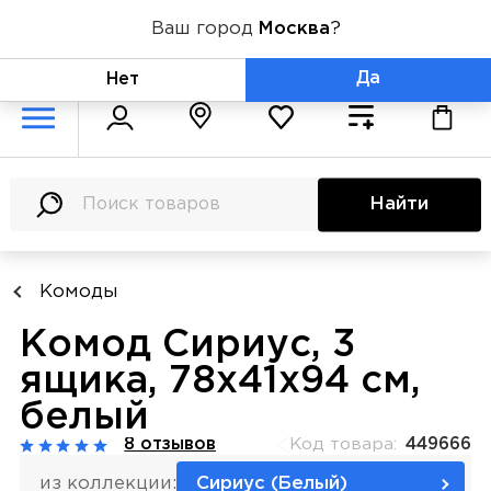
Ваш город
Москва
?
+7 (800) 775-71-06
Да
Нет
Найти
Комоды
Комод Сириус, 3
ящика, 78х41х94 см,
белый
8 отзывов
Код товара:
449666
из коллекции:
Сириус (Белый)