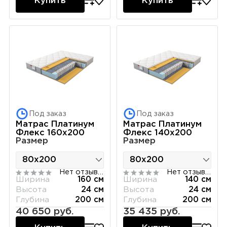
Купить
Купить
Под заказ
Под заказ
Матрас Платинум
Матрас Платинум
Флекс 160x200
Флекс 140x200
Размер
Размер
Нет отзывов
Нет отзывов
Ширина
160 см
Ширина
140 см
Высота
24 см
Высота
24 см
Глубина
200 см
Глубина
200 см
40 650 руб.
35 435 руб.