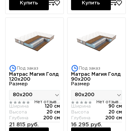
Купить
Купить
Под заказ
Под заказ
Матрас Магия Голд
Матрас Магия Голд
120x200
90x200
Размер
Размер
Нет отзывов
Нет отзывов
Ширина
120 см
Ширина
90 см
Высота
20 см
Высота
20 см
Глубина
200 см
Глубина
200 см
21 815 руб.
16 295 руб.