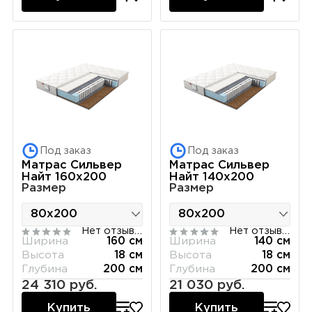
Под заказ
Под заказ
Матрас Сильвер
Матрас Сильвер
Найт 160x200
Найт 140x200
Размер
Размер
Нет отзывов
Нет отзывов
Ширина
160 см
Ширина
140 см
Высота
18 см
Высота
18 см
Глубина
200 см
Глубина
200 см
24 310 руб.
21 030 руб.
Купить
Купить