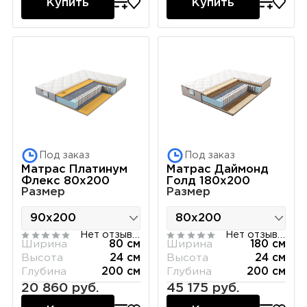
Купить
Купить
Под заказ
Под заказ
Матрас Платинум
Матрас Даймонд
Флекс 80x200
Голд 180x200
Размер
Размер
Нет отзывов
Нет отзывов
Ширина
80 см
Ширина
180 см
Высота
24 см
Высота
24 см
Глубина
200 см
Глубина
200 см
20 860 руб.
45 175 руб.