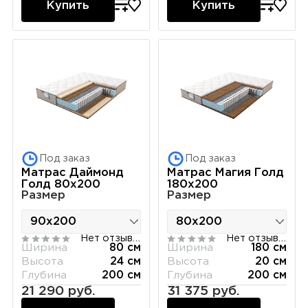
Купить
Купить
Под заказ
Под заказ
Матрас Даймонд
Матрас Магия Голд
Голд 80x200
180x200
Размер
Размер
Нет отзывов
Нет отзывов
Ширина
80 см
Ширина
180 см
Высота
24 см
Высота
20 см
Глубина
200 см
Глубина
200 см
21 290 руб.
31 375 руб.