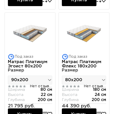
Купить
Купить
Под заказ
Под заказ
Матрас Платинум
Матрас Платинум
Эгоист 80x200
Флекс 180x200
Размер
Размер
Нет отзывов
Нет отзывов
Ширина
80 см
Ширина
180 см
Высота
22 см
Высота
24 см
Глубина
200 см
Глубина
200 см
21 795 руб.
44 390 руб.