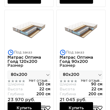
Под заказ
Под заказ
Матрас Оптима
Матрас Оптима
Голд 120x200
Голд 90x200
Размер
Размер
Нет отзывов
Нет отзывов
Ширина
120 см
Ширина
90 см
Высота
22 см
Высота
22 см
Глубина
200 см
Глубина
200 см
23 970 руб.
21 045 руб.
Купить
Купить