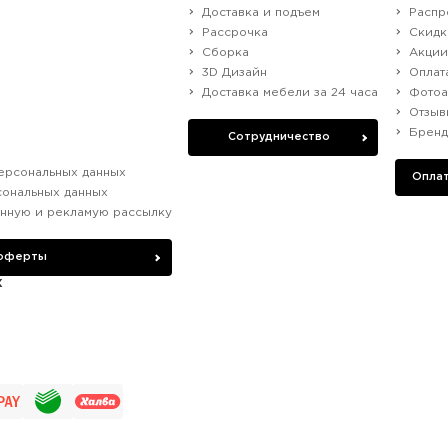
Доставка и подъем
Распр
Рассрочка
Скидк
Сборка
Акци
3D Дизайн
Оплат
Доставка мебели за 24 часа
Фотоа
Отзыв
Брен
Сотрудничество
ерсональных данных
Оплат
сональных данных
нную и рекламую рассылку
 оферты
х