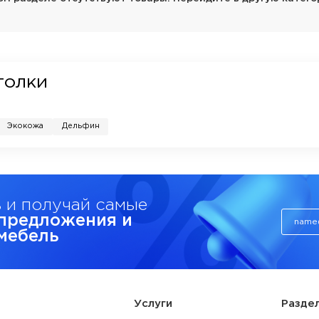
голки
Экокожа
Дельфин
 и получай самые
предложения и
 мебель
Услуги
Разде