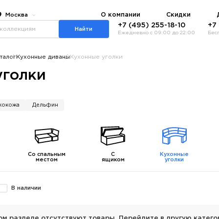
О компании
Скидки
Москва
+7 (495) 255-18-10
+7
Найти
Ежедневно с 09:00 до 22:00
Бес
талог
Кухонные диваны
Кухонные уголки
уголки
кокожа
Дельфин
Со спальным
С
Кухонные
местом
ящиком
уголки
В наличии
ом разделе отсутствуют товары. Перейдите в другую катего