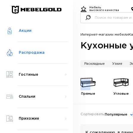
Мебель
высокого качества
Акции
Интернет-магазин мебели
Ка
Кухонные 
Распродажа
Раскладные
Узкие
Э
Гостиные
Прямые
Угловые
Спальни
Сортировать:
Популярные
Прихожие
К сожалению, в данн