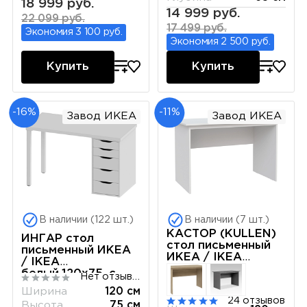
18 999 руб.
14 999 руб.
22 099 руб.
17 499 руб.
Экономия 3 100 руб.
Экономия 2 500 руб.
Купить
Купить
-16%
-11%
Завод ИКЕА
Завод ИКЕА
В наличии (122 шт.)
В наличии (7 шт.)
КАСТОР (KULLEN)
ИНГАР стол
стол письменный
письменный ИКЕА
ИКЕА / IKEA
/ IKEA
120х65 белый
белый,120x75, с
Нет отзывов
одной тумбой
Ширина
120 см
24 отзывов
Высота
75 см