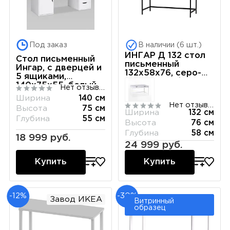
Под заказ
В наличии (6 шт.)
ИНГАР Д 132 стол
Стол письменный
письменный
Ингар, с дверцей и
132x58x76, серо-
5 ящиками,
бирюзовый/черный
140x75x55, белый
Нет отзывов
Ширина
140 см
Нет отзывов
Высота
75 см
Ширина
132 см
Глубина
55 см
Высота
76 см
Глубина
58 см
18 999 руб.
24 999 руб.
Купить
Купить
-12%
-30%
Завод ИКЕА
Витринный
образец