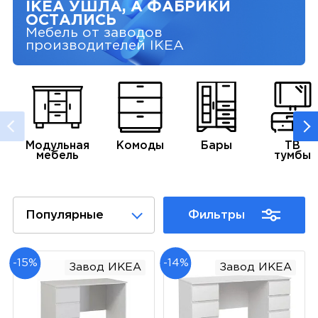
IKEA УШЛА, А ФАБРИКИ
ОСТАЛИСЬ
Мебель от заводов
производителей IKEA
Модульная
Комоды
Бары
ТВ
мебель
тумбы
Популярные
Фильтры
-15%
-14%
Завод ИКЕА
Завод ИКЕА