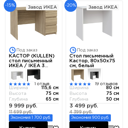
-15%
-20%
Завод ИКЕА
Завод ИКЕА
Под заказ
Под заказ
КАСТОР (KULLEN)
Стол письменный
стол письменный
Кастор, 80х50х75
ИКЕА / IKEA 3
см, белый
ящика 116х65
сонома
1 отзыв
19 отзывов
Ширина
115,6 см
Ширина
80 см
Высота
75 см
Высота
75 см
Глубина
65 см
Глубина
50 см
9 999 руб.
3 499 руб.
11 699 руб.
4 399 руб.
Экономия 1 700 руб.
Экономия 900 руб.