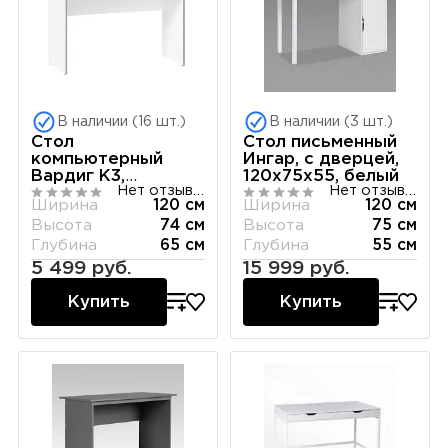
В наличии (16 шт.)
В наличии (3 шт.)
Стол
Стол письменный
компьютерный
Ингар, с дверцей,
Вардиг К3,
120x75x55, белый
Нет отзывов
Нет отзывов
120х65х75 см,
Ширина
120 см
Ширина
120 см
белый/серый
Высота
74 см
Высота
75 см
Глубина
65 см
Глубина
55 см
5 499 руб.
15 999 руб.
Купить
Купить