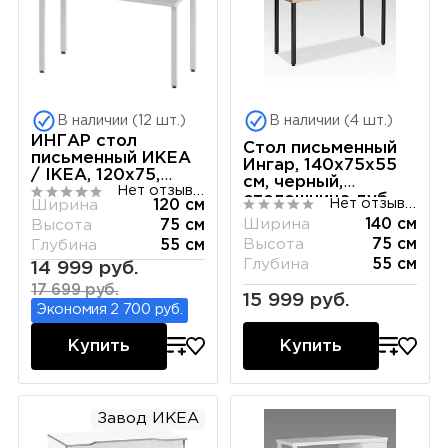
В наличии (12 шт.)
В наличии (4 шт.)
ИНГАР стол
Стол письменный
письменный ИКЕА
Ингар, 140х75х55
/ IKEA, 120x75,
см, черный,
Нет отзывов
белый
столешница дуб
Нет отзывов
Ширина
120 см
беленый
Ширина
140 см
Высота
75 см
Высота
75 см
Глубина
55 см
Глубина
55 см
14 999 руб.
17 699 руб.
15 999 руб.
Экономия 2 700 руб.
Купить
Купить
Завод ИКЕА