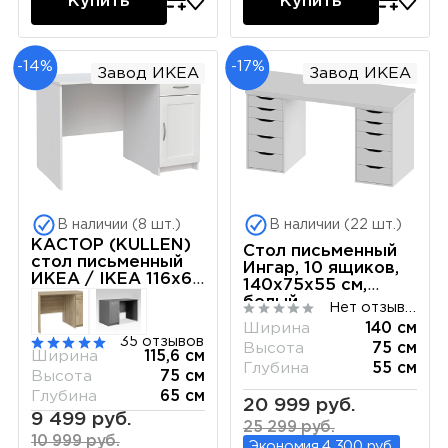
Купить
Купить
-14%
-17%
Завод ИКЕА
Завод ИКЕА
В наличии (8 шт.)
В наличии (22 шт.)
КАСТОР (KULLEN)
Стол письменный
стол письменный
Ингар, 10 ящиков,
ИКЕА / IKEA 116х65
140х75х55 см,
белый
белый
Нет отзывов
Ширина
140 см
35 отзывов
Высота
75 см
Ширина
115,6 см
Глубина
55 см
Высота
75 см
Глубина
65 см
20 999 руб.
9 499 руб.
25 299 руб.
10 999 руб.
Экономия 4 300 руб.