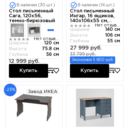
В наличии (30 шт.)
В наличии (14 шт.)
Стол письменный
Стол письменный
Сага, 120х56,
Ингар, 16 ящиков,
темно-бирюзовый
140х106х55 см,
белый
Нет отзывов
Ширина
140 см
Высота
106 см
Нет отзывов
Глубина
55 см
Ширина
120 см
27 999 руб.
Высота
75.8 см
33 799 руб.
Глубина
56 см
Экономия 5 800 руб.
12 999 руб.
Купить
Купить
-23%
Завод ИКЕА