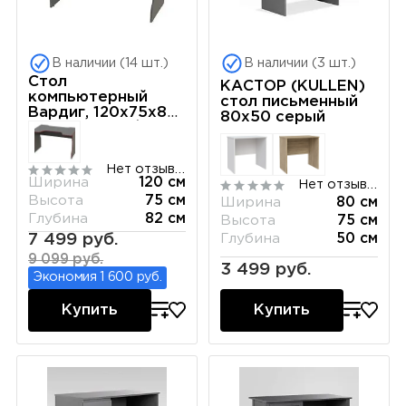
В наличии (14 шт.)
В наличии (3 шт.)
Стол
КАСТОР (KULLEN)
компьютерный
стол письменный
Вардиг, 120х75х82
80х50 серый
см, антрацит/
серебристый
Нет отзывов
Ширина
120 см
Нет отзывов
Высота
75 см
Ширина
80 см
Глубина
82 см
Высота
75 см
7 499 руб.
Глубина
50 см
9 099 руб.
3 499 руб.
Экономия 1 600 руб.
Купить
Купить