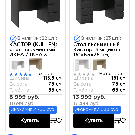
В наличии (22 шт.)
В наличии (23 шт.)
КАСТОР (KULLEN)
Стол письменный
стол письменный
Кастор, 6 ящиков,
ИКЕА / IKEA 3
151х65х75 см,
ящика 116х65 Дуб
черный, дуб венге
Венге
1 отзыв
Нет отзывов
Ширина
115,6 см
Ширина
151 см
Высота
75 см
Высота
75 см
Глубина
65 см
Глубина
65 см
8 999 руб.
13 999 руб.
11 699 руб.
17 499 руб.
Экономия 2 700 руб.
Экономия 3 500 руб.
Купить
Купить