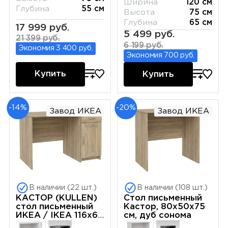
Ширина
120 см
Глубина
55 см
Высота
75 см
Глубина
65 см
17 999 руб.
5 499 руб.
21 399 руб.
6 199 руб.
Экономия 3 400 руб.
Экономия 700 руб.
Купить
Купить
-14%
-20%
Завод ИКЕА
Завод ИКЕА
В наличии (22 шт.)
В наличии (108 шт.)
КАСТОР (KULLEN)
Стол письменный
стол письменный
Кастор, 80х50х75
ИКЕА / IKEA 116х65
см, дуб сонома
сонома