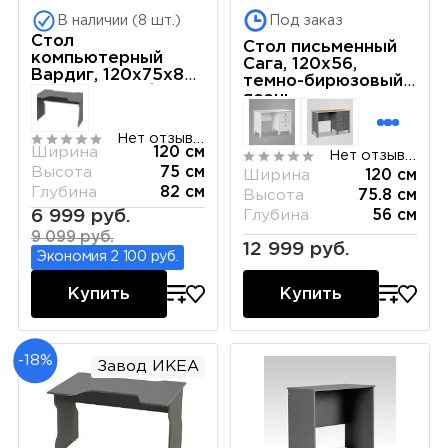
В наличии (8 шт.)
Под заказ
Стол
Стол письменный
компьютерный
Сага, 120х56,
Вардиг, 120х75х82
темно-бирюзовый/
см, антрацит/
ясень
красный
Нет отзывов
Ширина
120 см
Нет отзывов
Высота
75 см
Ширина
120 см
Глубина
82 см
Высота
75.8 см
6 999 руб.
Глубина
56 см
9 099 руб.
12 999 руб.
Экономия 2 100 руб.
Купить
Купить
-18%
Завод ИКЕА