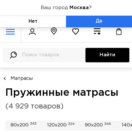
Ваш город
Москва
?
+7 (800) 775-71-06
Да
Нет
Найти
Матрасы
Пружинные матрасы
(4 929 товаров)
343
324
346
80x200
120x200
90x200
140