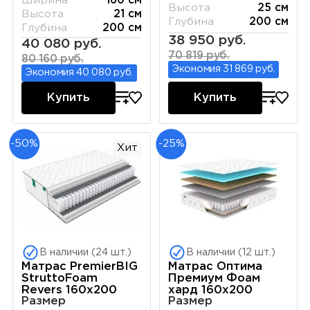
Ширина
160 см
Высота
25 см
Высота
21 см
Глубина
200 см
Глубина
200 см
38 950 руб.
40 080 руб.
70 819 руб.
80 160 руб.
Экономия 31 869 руб.
Экономия 40 080 руб.
Купить
Купить
-50%
-25%
Хит
В наличии (24 шт.)
В наличии (12 шт.)
Матрас PremierBIG
Матрас Оптима
StruttoFoam
Премиум Фоам
Revers 160х200
хард 160х200
Размер
Размер