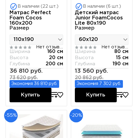
В наличии (22 шт.)
В наличии (6 шт.)
Матрас Perfect
Детский матрас
Foam Cocos
Junior FoamCocos
160х200
Lite 80х190
Размер
Размер
Нет отзывов
Нет отзывов
Ширина
160 см
Ширина
80 см
Высота
20 см
Высота
15 см
Глубина
200 см
Глубина
190 см
36 810 руб.
13 560 руб.
73 620 руб.
20 862 руб.
Экономия 36 810 руб.
Экономия 7 302 руб.
Купить
Купить
-55%
-20%