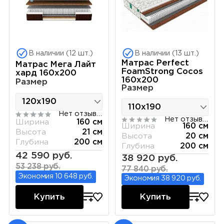
В наличии (12 шт.)
В наличии (13 шт.)
Матрас Perfect
Матрас Мега Лайт
FoamStrong Cocos
хард 160х200
160х200
Размер
Размер
Нет отзывов
Нет отзывов
Ширина
160 см
Ширина
160 см
Высота
21 см
Высота
20 см
Глубина
200 см
Глубина
200 см
42 590 руб.
38 920 руб.
53 238 руб.
77 840 руб.
Экономия 10 648 руб.
Экономия 38 920 руб.
Купить
Купить