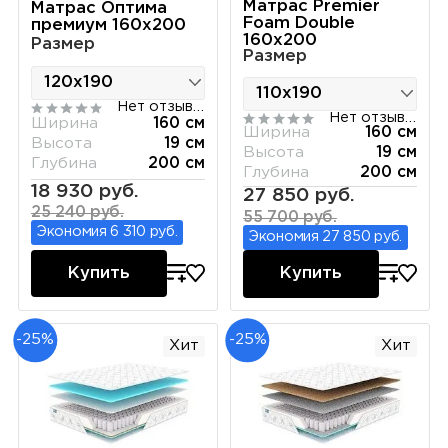
Матрас Premier
Матрас Оптима
Foam Double
премиум 160х200
160х200
Размер
Размер
Нет отзывов
Нет отзывов
Ширина
160 см
Ширина
160 см
Высота
19 см
Высота
19 см
Глубина
200 см
Глубина
200 см
18 930 руб.
27 850 руб.
25 240 руб.
55 700 руб.
Экономия 6 310 руб.
Экономия 27 850 руб.
Купить
Купить
-25%
-25%
Хит
Хит