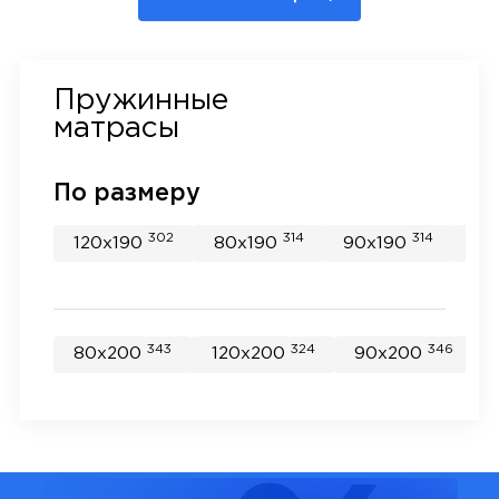
Пружинные
матрасы
По размеру
302
314
314
120x190
80x190
90x190
14
343
324
346
80x200
120x200
90x200