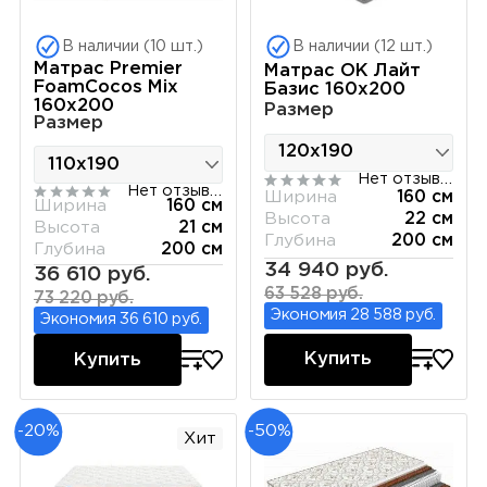
В наличии (10 шт.)
В наличии (12 шт.)
Матрас Premier
Матрас ОК Лайт
FoamCocos Mix
Базис 160х200
160х200
Размер
Размер
Нет отзывов
Нет отзывов
Ширина
160 см
Ширина
160 см
Высота
22 см
Высота
21 см
Глубина
200 см
Глубина
200 см
34 940 руб.
36 610 руб.
63 528 руб.
73 220 руб.
Экономия 28 588 руб.
Экономия 36 610 руб.
Купить
Купить
-20%
-50%
Хит