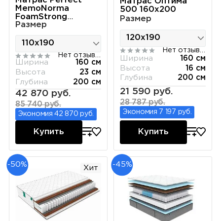
Матрас Perfect
Матрас Оптима
MemoNorma
500 160х200
FoamStrong
Размер
Размер
160х200
Нет отзывов
Нет отзывов
Ширина
160 см
Ширина
160 см
Высота
16 см
Высота
23 см
Глубина
200 см
Глубина
200 см
21 590 руб.
42 870 руб.
28 787 руб.
85 740 руб.
Экономия 7 197 руб.
Экономия 42 870 руб.
Купить
Купить
-50%
-45%
Хит