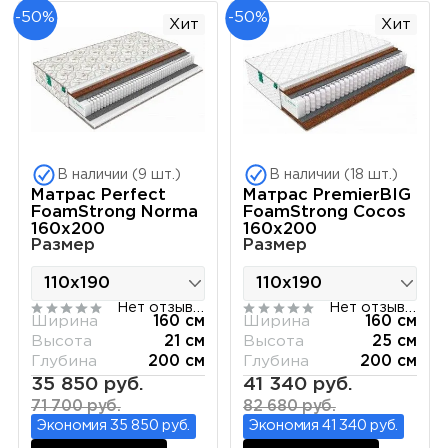
-50%
-50%
Хит
Хит
В наличии (9 шт.)
В наличии (18 шт.)
Матрас Perfect
Матрас PremierBIG
FoamStrong Norma
FoamStrong Cocos
160х200
160х200
Размер
Размер
Нет отзывов
Нет отзывов
Ширина
160 см
Ширина
160 см
Высота
21 см
Высота
25 см
Глубина
200 см
Глубина
200 см
35 850 руб.
41 340 руб.
71 700 руб.
82 680 руб.
Экономия 35 850 руб.
Экономия 41 340 руб.