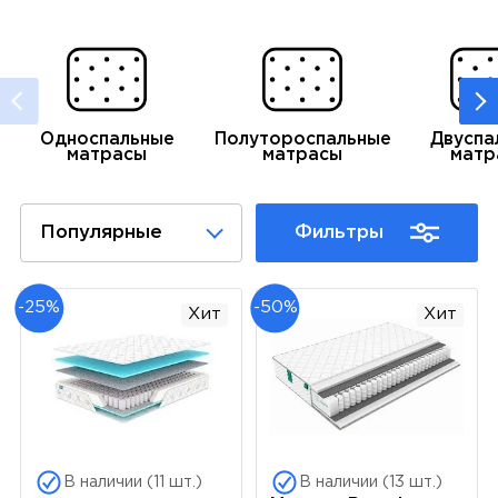
Односпальные
Полутороспальные
Двуспа
матрасы
матрасы
матр
Популярные
Фильтры
-25%
-50%
Хит
Хит
В наличии (11 шт.)
В наличии (13 шт.)