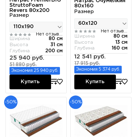
Матрас PremierBIG
Матрас Очумелкин
StruttoFoam
80х160
Revers 80х200
Размер
Размер
Нет отзывов
Нет отзывов
Ширина
80 см
Ширина
80 см
Высота
13 см
Высота
31 см
Глубина
160 см
Глубина
200 см
12 541 руб.
25 940 руб.
17 915 руб.
51 880 руб.
Экономия 5 374 руб.
Экономия 25 940 руб.
Купить
Купить
-50%
-50%