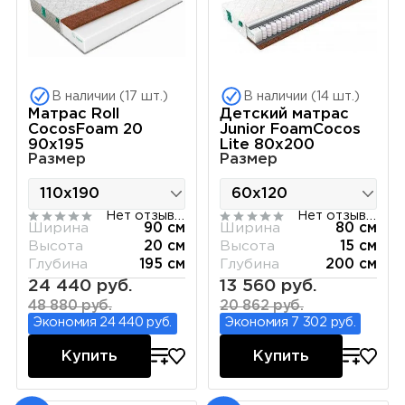
В наличии (17 шт.)
В наличии (14 шт.)
Матрас Roll
Детский матрас
CocosFoam 20
Junior FoamCocos
90х195
Lite 80х200
Размер
Размер
Нет отзывов
Нет отзывов
Ширина
90 см
Ширина
80 см
Высота
20 см
Высота
15 см
Глубина
195 см
Глубина
200 см
24 440 руб.
13 560 руб.
48 880 руб.
20 862 руб.
Экономия 24 440 руб.
Экономия 7 302 руб.
Купить
Купить