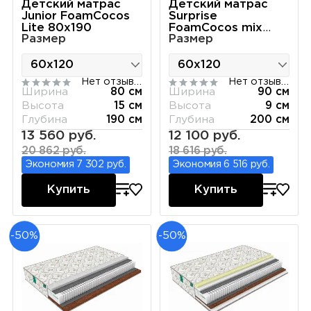
Детский матрас
Детский матрас
Junior FoamCocos
Surprise
Lite 80х190
FoamCocos mix
Размер
Размер
90х200
Нет отзывов
Нет отзывов
Ширина
80 см
Ширина
90 см
Высота
15 см
Высота
9 см
Глубина
190 см
Глубина
200 см
13 560 руб.
12 100 руб.
20 862 руб.
18 616 руб.
Экономия 7 302 руб.
Экономия 6 516 руб.
Купить
Купить
-50%
-50%