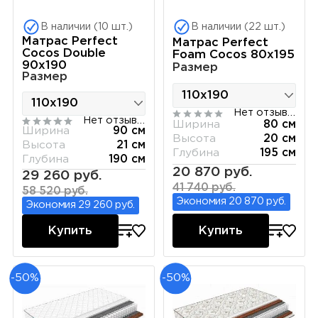
В наличии (10 шт.)
В наличии (22 шт.)
Матрас Perfect
Матрас Perfect
Cocos Double
Foam Cocos 80х195
90х190
Размер
Размер
Нет отзывов
Нет отзывов
Ширина
80 см
Ширина
90 см
Высота
20 см
Высота
21 см
Глубина
195 см
Глубина
190 см
20 870 руб.
29 260 руб.
41 740 руб.
58 520 руб.
Экономия 20 870 руб.
Экономия 29 260 руб.
Купить
Купить
-50%
-50%