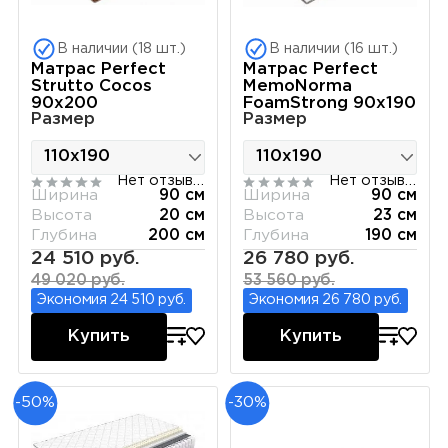
В наличии (18 шт.)
В наличии (16 шт.)
Матрас Perfect
Матрас Perfect
Strutto Cocos
MemoNorma
90х200
FoamStrong 90х190
Размер
Размер
Нет отзывов
Нет отзывов
Ширина
90 см
Ширина
90 см
Высота
20 см
Высота
23 см
Глубина
200 см
Глубина
190 см
24 510 руб.
26 780 руб.
49 020 руб.
53 560 руб.
Экономия 24 510 руб.
Экономия 26 780 руб.
Купить
Купить
-50%
-30%