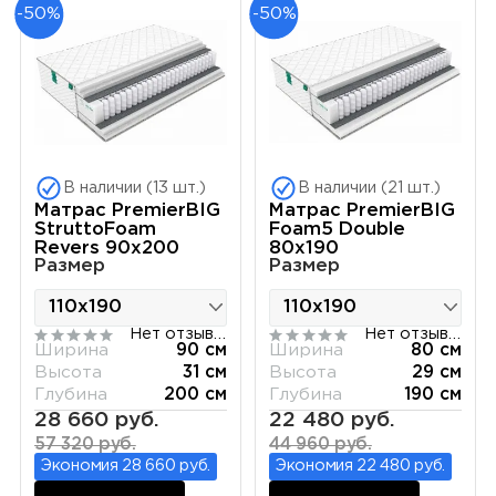
-50%
-50%
В наличии (13 шт.)
В наличии (21 шт.)
Матрас PremierBIG
Матрас PremierBIG
StruttoFoam
Foam5 Double
Revers 90х200
80х190
Размер
Размер
Нет отзывов
Нет отзывов
Ширина
90 см
Ширина
80 см
Высота
31 см
Высота
29 см
Глубина
200 см
Глубина
190 см
28 660 руб.
22 480 руб.
57 320 руб.
44 960 руб.
Экономия 28 660 руб.
Экономия 22 480 руб.