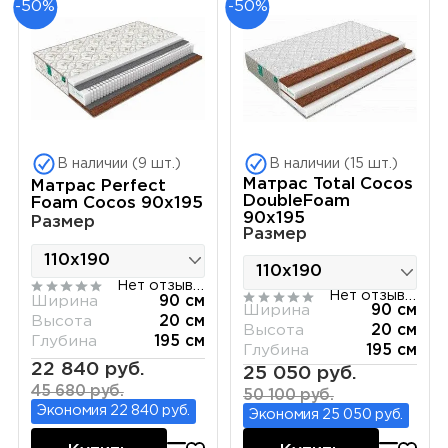
-50%
-50%
В наличии (9 шт.)
В наличии (15 шт.)
Матрас Total Cocos
Матрас Perfect
DoubleFoam
Foam Cocos 90х195
90х195
Размер
Размер
Нет отзывов
Нет отзывов
Ширина
90 см
Ширина
90 см
Высота
20 см
Высота
20 см
Глубина
195 см
Глубина
195 см
22 840 руб.
25 050 руб.
45 680 руб.
50 100 руб.
Экономия 22 840 руб.
Экономия 25 050 руб.