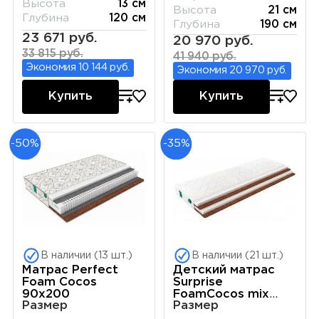
Высота
13 см
Высота
21 см
Глубина
120 см
Глубина
190 см
23 671 руб.
20 970 руб.
33 815 руб.
41 940 руб.
Экономия 10 144 руб.
Экономия 20 970 руб.
Купить
Купить
-50%
-35%
В наличии (13 шт.)
В наличии (21 шт.)
Матрас Perfect
Детский матрас
Foam Cocos
Surprise
90х200
FoamCocos mix
Размер
Размер
80х200