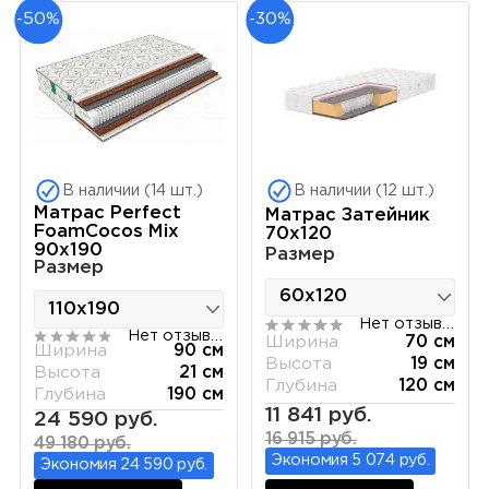
-50%
-30%
В наличии (14 шт.)
В наличии (12 шт.)
Матрас Perfect
Матрас Затейник
FoamCocos Mix
70х120
90х190
Размер
Размер
Нет отзывов
Нет отзывов
Ширина
70 см
Ширина
90 см
Высота
19 см
Высота
21 см
Глубина
120 см
Глубина
190 см
11 841 руб.
24 590 руб.
16 915 руб.
49 180 руб.
Экономия 5 074 руб.
Экономия 24 590 руб.