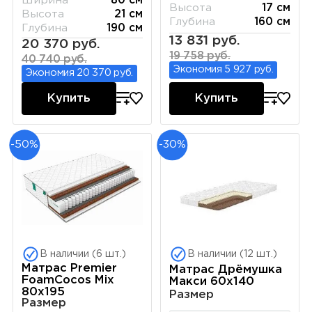
Ширина
80 см
Высота
17 см
Высота
21 см
Глубина
160 см
Глубина
190 см
13 831 руб.
20 370 руб.
19 758 руб.
40 740 руб.
Экономия 5 927 руб.
Экономия 20 370 руб.
Купить
Купить
-50%
-30%
В наличии (6 шт.)
В наличии (12 шт.)
Матрас Premier
Матрас Дрёмушка
FoamCocos Mix
Макси 60х140
80х195
Размер
Размер