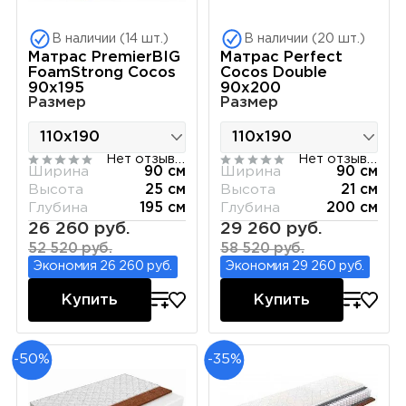
В наличии (14 шт.)
В наличии (20 шт.)
Матрас PremierBIG
Матрас Perfect
FoamStrong Cocos
Cocos Double
90х195
90х200
Размер
Размер
Нет отзывов
Нет отзывов
Ширина
90 см
Ширина
90 см
Высота
25 см
Высота
21 см
Глубина
195 см
Глубина
200 см
26 260 руб.
29 260 руб.
52 520 руб.
58 520 руб.
Экономия 26 260 руб.
Экономия 29 260 руб.
Купить
Купить
-50%
-35%