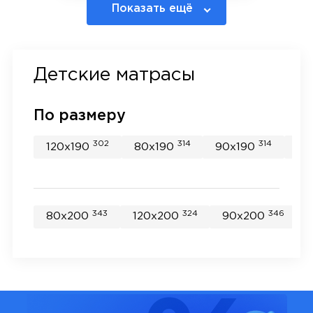
Показать ещё
Детские матрасы
По размеру
302
314
314
120x190
80x190
90x190
14
343
324
346
80x200
120x200
90x200