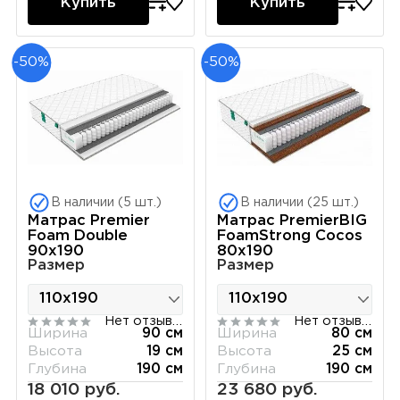
Купить
Купить
-50%
-50%
В наличии (5 шт.)
В наличии (25 шт.)
Матрас Premier
Матрас PremierBIG
Foam Double
FoamStrong Cocos
90х190
80х190
Размер
Размер
Нет отзывов
Нет отзывов
Ширина
90 см
Ширина
80 см
Высота
19 см
Высота
25 см
Глубина
190 см
Глубина
190 см
18 010 руб.
23 680 руб.