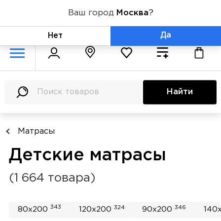
Ваш город
Москва
?
+7 (800) 775-71-06
Да
Нет
Найти
Матрасы
Детские матрасы
(1 664 товара)
343
324
346
80x200
120x200
90x200
140