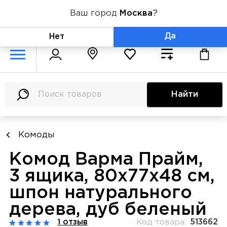
Ваш город
Москва
?
+7 (800) 775-71-06
Да
Нет
Найти
Комоды
Комод Варма Прайм,
3 ящика, 80х77х48 см,
шпон натурального
дерева, дуб беленый
1 отзыв
Код товара:
513662