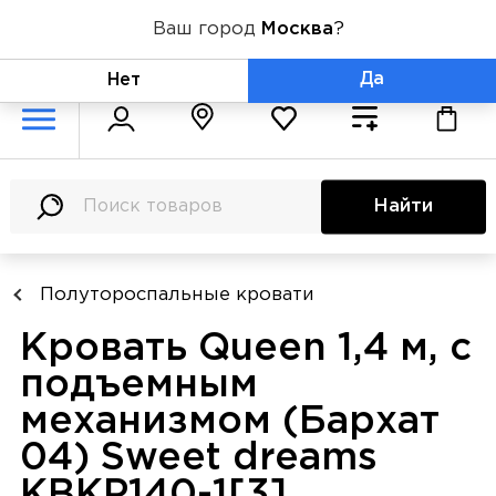
Ваш город
Москва
?
+7 (800) 775-71-06
Да
Нет
Найти
Полутороспальные кровати
Кровать Queen 1,4 м, с
подъемным
механизмом (Бархат
04) Sweet dreams
КВКР140-1[3]