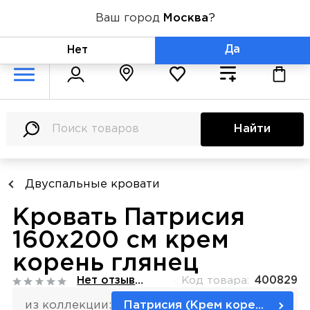
Ваш город
Москва
?
+7 (800) 775-71-06
Да
Нет
Найти
Двуспальные кровати
Кровать Патрисия
160х200 см крем
корень глянец
Нет отзывов
Код товара:
400829
из коллекции:
Патрисия (Крем корень глянец)