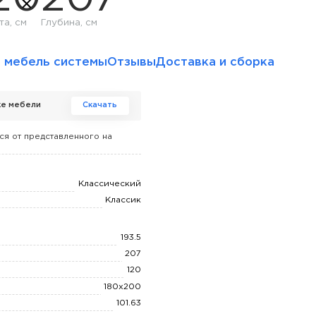
та, см
Глубина, см
 мебель системы
Отзывы
Доставка и сборка
ке мебели
Скачать
ся от представленного на
Классический
Классик
193.5
207
120
180x200
101.63