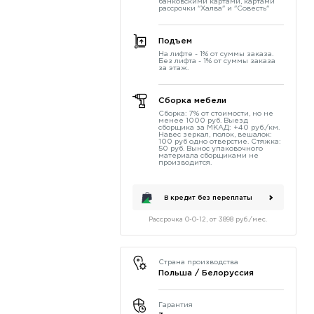
банковскими картами, картами
рассрочки "Халва" и "Совесть"
Подъем
На лифте - 1% от суммы заказа.
Без лифта - 1% от суммы заказа
за этаж.
Сборка мебели
Сборка: 7% от стоимости, но не
менее 1000 руб. Выезд
сборщика за МКАД: +40 руб./км.
Навес зеркал, полок, вешалок:
100 руб одно отверстие. Стяжка:
50 руб. Вынос упаковочного
материала сборщиками не
производится.
В кредит без переплаты
Рассрочка 0-0-12, от 3898 руб./мес.
Страна производства
Польша / Белоруссия
Гарантия