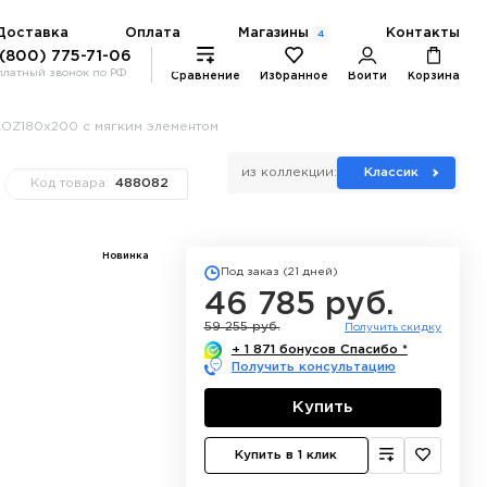
Магазины
Доставка
Оплата
Контакты
4
 (800) 775-71-06
платный звонок по РФ
Сравнение
Избранное
Войти
Корзина
LOZ180x200 с мягким элементом
из коллекции:
Классик
Код товара:
488082
Новинка
Под заказ (21 дней)
46 785 руб.
59 255 руб.
Получить скидку
+ 1 871 бонусов Спасибо *
Получить консультацию
Купить
Купить в 1 клик