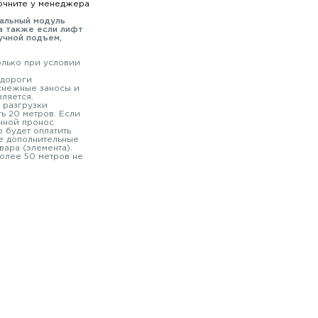
очните у менеджера
мальный модуль
а также если лифт
учной подъем,
олько при условии
 дороги
 снежные заносы и
вляется.
 разгрузки
ь 20 метров. Если
чной пронос
 будет оплатить
е дополнительные
вара (элемента).
олее 50 метров не