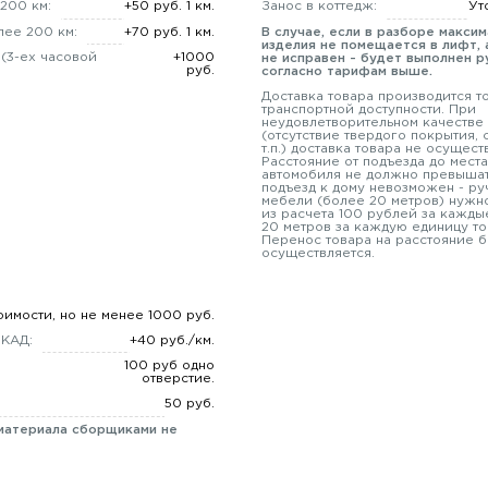
200 км:
+50 руб. 1 км.
Занос в коттедж:
Ут
лее 200 км:
+70 руб. 1 км.
В случае, если в разборе макси
изделия не помещается в лифт, 
 (3-ех часовой
+1000
не исправен - будет выполнен р
руб.
согласно тарифам выше.
Доставка товара производится т
транспортной доступности. При
неудовлетворительном качестве
(отсутствие твердого покрытия,
т.п.) доставка товара не осущест
Расстояние от подъезда до места
автомобиля не должно превышат
подъезд к дому невозможен - ру
мебели (более 20 метров) нужно
из расчета 100 рублей за кажды
20 метров за каждую единицу то
Перенос товара на расстояние б
осуществляется.
оимости, но не менее 1000 руб.
МКАД:
+40 руб./км.
100 руб одно
отверстие.
50 руб.
материала сборщиками не