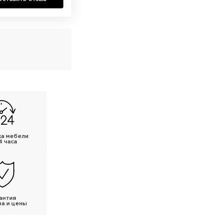
ка мебели
4 часа
антия
ва и цены