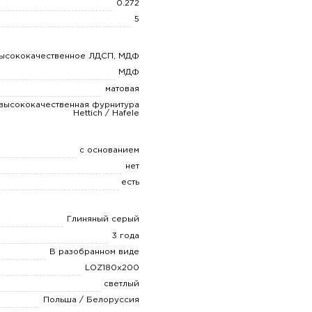
0.272
5
ысококачественное ЛДСП, МДФ
МДФ
матовая
высококачественная фурнитура
Hettich / Hafele
с основанием
нет
есть
Глиняный серый
3 года
В разобранном виде
LOZ180x200
светлый
Польша / Белоруссия