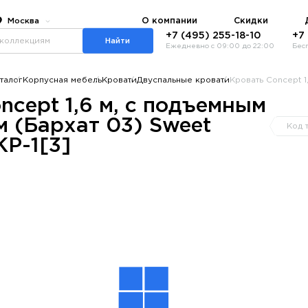
О компании
Скидки
Москва
+7 (495) 255-18-10
+7
Найти
Ежедневно с 09:00 до 22:00
Бес
талог
Корпусная мебель
Кровати
Двуспальные кровати
Кровать Concept 1
ncept 1,6 м, с подъемным
 (Бархат 03) Sweet
Код 
Р-1[3]