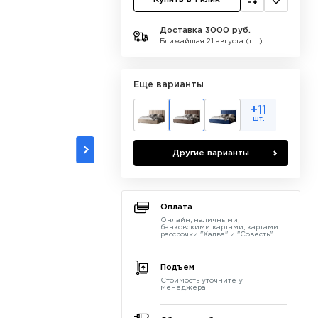
Доставка 3000 руб.
Ближайшая 21 августа (пт.)
Еще варианты
+11
шт.
Другие варианты
Оплата
Онлайн, наличными,
банковскими картами, картами
рассрочки "Халва" и "Совесть"
Подъем
Стоимость уточните у
менеджера