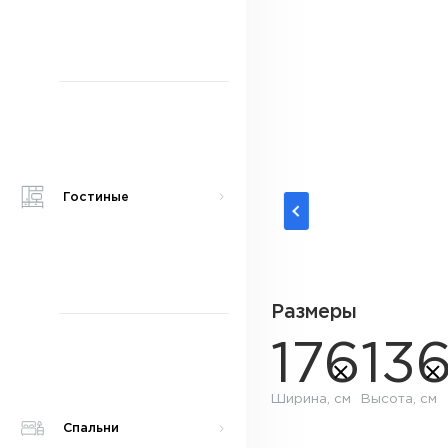
Гостиные
Размеры
176
13
Ширина, см
Высота, см
Спальни