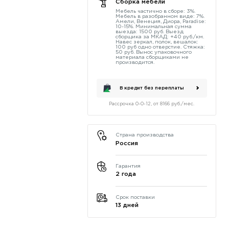
Сборка мебели
Мебель частично в сборе: 3%.
Мебель в разобранном виде: 7%.
Амели, Венеция, Диора, Paradise:
10-15%. Минимальная сумма
выезда: 1500 руб. Выезд
сборщика за МКАД: +40 руб./км.
Навес зеркал, полок, вешалок:
100 руб одно отверстие. Стяжка:
50 руб. Вынос упаковочного
материала сборщиками не
производится.
В кредит без переплаты
Рассрочка 0-0-12, от 8166 руб./мес.
Страна производства
Россия
Гарантия
2 года
Срок поставки
13 дней