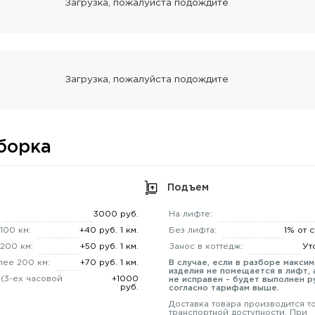
борка
Подъем
3000 руб.
На лифте:
100 км:
+40 руб. 1 км.
Без лифта:
1% от 
200 км:
+50 руб. 1 км.
Занос в коттедж:
Ут
лее 200 км:
+70 руб. 1 км.
В случае, если в разборе макси
изделия не помещается в лифт, 
 (3-ех часовой
+1000
не исправен - будет выполнен р
руб.
согласно тарифам выше.
Доставка товара производится т
транспортной доступности. При