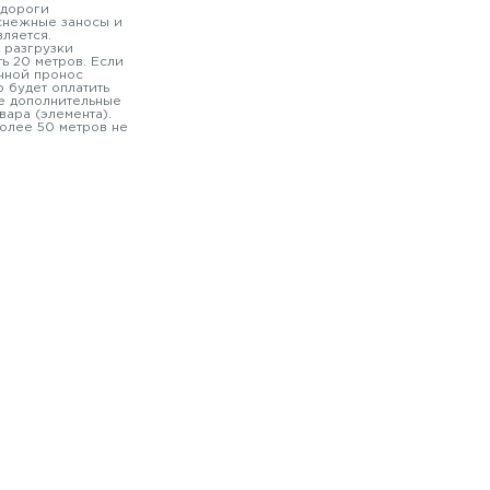
 дороги
 снежные заносы и
вляется.
 разгрузки
ь 20 метров. Если
чной пронос
 будет оплатить
е дополнительные
вара (элемента).
олее 50 метров не