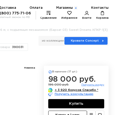
Магазины
Доставка
Оплата
Контакты
4
 (800) 775-71-06
платный звонок по РФ
Сравнение
Избранное
Войти
Корзина
,6 м, с подъемным механизмом (Бархат 03) Sweet Dreams КПКР-1[3]
из коллекции:
Кровати Concept
товара:
390031
Новинка
В наличии (17 шт.)
98 000 руб.
196 000 руб.
Получить скидку
+ 3 920 бонусов Спасибо *
Получить консультацию
Купить
Купить в 1 клик