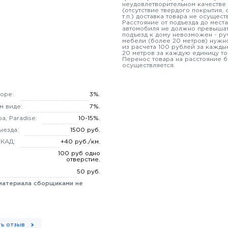
неудовлетворительном качестве
(отсутствие твердого покрытия,
т.п.) доставка товара не осущест
Расстояние от подъезда до места
автомобиля не должно превышат
подъезд к дому невозможен - ру
мебели (более 20 метров) нужно
из расчета 100 рублей за кажды
20 метров за каждую единицу то
Перенос товара на расстояние б
осуществляется.
оре:
3%.
м виде:
7%.
а, Paradise:
10-15%.
ыезда:
1500 руб.
МКАД:
+40 руб./км.
100 руб одно
отверстие.
50 руб.
материала сборщиками не
ь отзыв