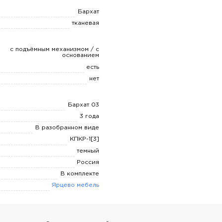
Бархат
тканевая
с подъёмным механизмом / с
основанием
есть
нет
Бархат 03
3 года
В разобранном виде
КПКР-1[3]
темный
Россия
В комплекте
Ярцево мебель