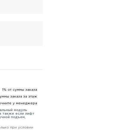
1% от суммы заказа
суммы заказа за этаж
очните у менеджера
мальный модуль
а также если лифт
учной подъем,
олько при условии