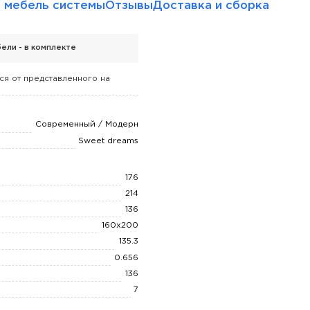
 мебель системы
Отзывы
Доставка и сборка
ели - в комплекте
ся от представленного на
Современный / Модерн
Sweet dreams
176
214
136
160x200
135.3
0.656
136
7