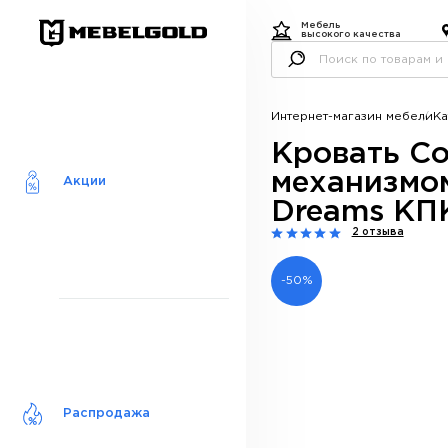
Мебель
высокого качества
Интернет-магазин мебели
Ка
Кровать Co
механизмом
Акции
Dreams КПК
2 отзыва
-50%
Распродажа