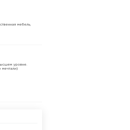
ественная мебель,
 высшем уровне.
о мечтали)