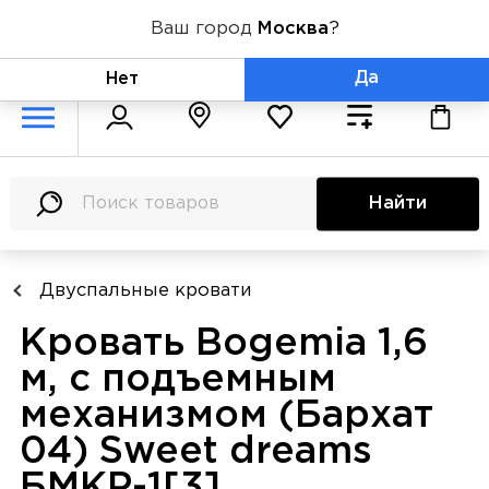
Ваш город
Москва
?
+7 (800) 775-71-06
Да
Нет
Найти
Двуспальные кровати
Кровать Bogemia 1,6
м, с подъемным
механизмом (Бархат
04) Sweet dreams
БМКР-1[3]