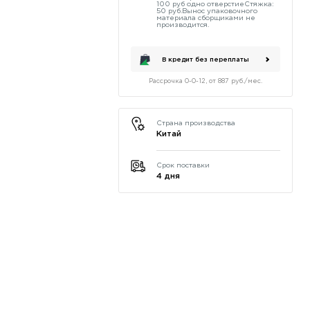
100 руб одно отверстиеСтяжка:
50 руб.Вынос упаковочного
материала сборщиками не
производится.
В кредит без переплаты
Рассрочка 0-0-12, от 887 руб./мес.
Страна производства
Китай
Срок поставки
4 дня