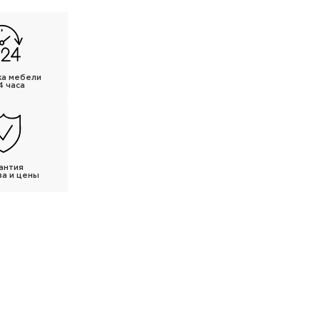
ка мебели
4 часа
антия
ва и цены