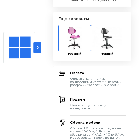
Ближайшая 10 августа (пн.)
Еще варианты
Розовый
Черный
Оплата
Онлайн, наличными,
банковскими картами, картами
рассрочки "Халва" и "Совесть"
Подъем
Стоимость уточните у
менеджера
Сборка мебели
Сборка: 7% от стоимости, но не
менее 1000 руб. Выезд
сборщика за МКАД: +40 руб./км.
Навес зеркал, полок, вешалок: