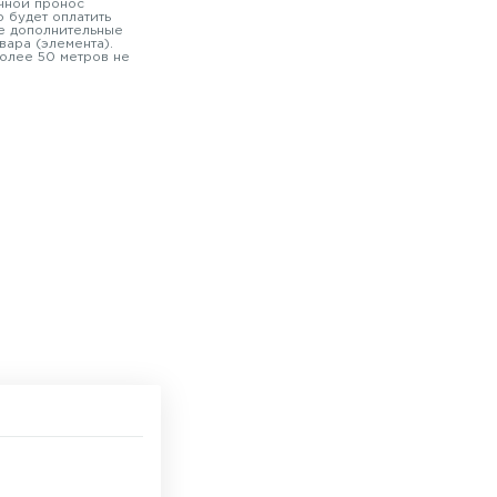
чной пронос
 будет оплатить
е дополнительные
вара (элемента).
олее 50 метров не