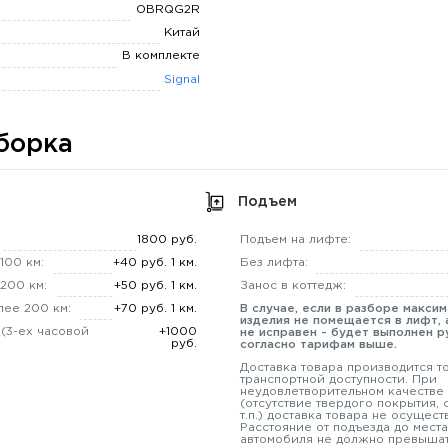
OBRQG2R
Китай
В комплекте
Signal
борка
Подъем
1800 руб.
Подъем на лифте:
100 км:
+40 руб. 1 км.
Без лифта:
200 км:
+50 руб. 1 км.
Занос в коттедж:
лее 200 км:
+70 руб. 1 км.
В случае, если в разборе макси
изделия не помещается в лифт, 
 (3-ех часовой
+1000
не исправен - будет выполнен р
руб.
согласно тарифам выше.
Доставка товара производится т
транспортной доступности. При
неудовлетворительном качестве
(отсутствие твердого покрытия,
т.п.) доставка товара не осущест
Расстояние от подъезда до места
автомобиля не должно превышат