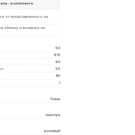
ели - в комплекте
ся от представленного на
а обмену и возврату не
50
8.15
40
ья
50
85
1
Ткань
пиастра
розовый