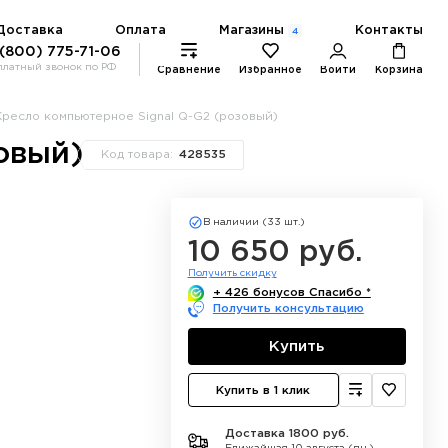
Магазины
Доставка
Оплата
Контакты
4
 (800) 775-71-06
платный звонок по РФ
Сравнение
Избранное
Войти
Корзина
Кресло компьютерное Signal Q-G2 (розовый)
овый)
Код товара:
428535
В наличии (33 шт.)
10 650 руб.
Получить скидку
+ 426 бонусов Спасибо *
Получить консультацию
Купить
Купить в 1 клик
Доставка 1800 руб.