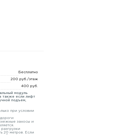
Бесплатно
200 руб./этаж
400 руб.
мальный модуль
а также если лифт
учной подъем,
олько при условии
 дороги
 снежные заносы и
вляется.
 разгрузки
ь 20 метров. Если