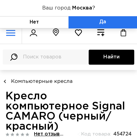
Ваш город
Москва
?
+7 (800) 775-71-06
Да
Нет
Найти
Компьютерные кресла
Кресло
компьютерное Signal
CAMARO (черный/
красный)
Нет отзывов
Код товара:
454724