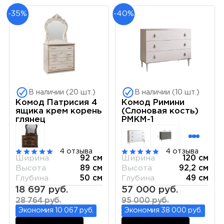
-35%
-40%
В наличии (20 шт.)
В наличии (10 шт.)
Комод Патрисия 4
Комод Римини
ящика крем корень
(Слоновая кость)
глянец
РМКМ-1
4 отзыва
4 отзыва
Ширина
92 см
Ширина
120 см
Высота
89 см
Высота
92,2 см
Глубина
50 см
Глубина
49 см
18 697 руб.
57 000 руб.
28 764 руб.
95 000 руб.
Экономия 10 067 руб.
Экономия 38 000 руб.