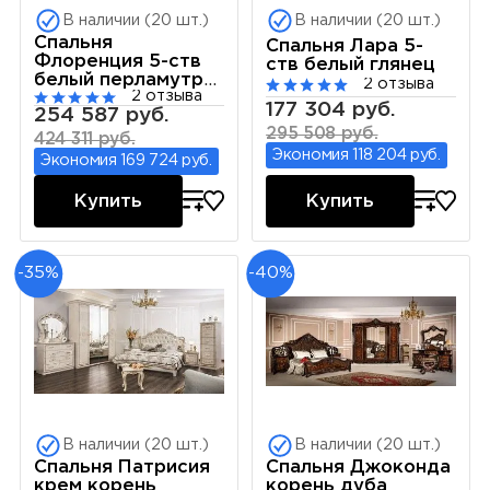
В наличии (20 шт.)
В наличии (20 шт.)
Спальня
Спальня Лара 5-
Флоренция 5-ств
ств белый глянец
белый перламутр
2 отзыва
2 отзыва
глянец
177 304 руб.
254 587 руб.
295 508 руб.
424 311 руб.
Экономия 118 204 руб.
Экономия 169 724 руб.
Купить
Купить
-35%
-40%
В наличии (20 шт.)
В наличии (20 шт.)
Спальня Патрисия
Спальня Джоконда
крем корень
корень дуба