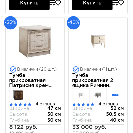
Купить
Купить
-35%
-40%
В наличии (20 шт.)
В наличии (11 шт.)
Тумба
Тумба
прикроватная
прикроватная 2
Патрисия крем
ящика Римини
корень глянец
(Слоновая кость)
РМТП-2
4 отзыва
4 отзыва
Ширина
47 см
Ширина
52 см
Высота
50 см
Высота
50.5 см
Глубина
50 см
Глубина
40 см
8 122 руб.
33 000 руб.