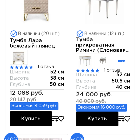
В наличии (20 шт.)
В наличии (12 шт.)
Тумба
Тумба Лара
прикроватная
бежевый глянец
Римини (Слоновая
кость) РМТП-1
1 отзыв
1 отзыв
Ширина
52 см
Ширина
52 см
Высота
58 см
Высота
50.6 см
Глубина
50 см
Глубина
40 см
12 088 руб.
24 000 руб.
20 147 руб.
40 000 руб.
Экономия 8 059 руб.
Экономия 16 000 руб.
Купить
Купить
-40%
-40%