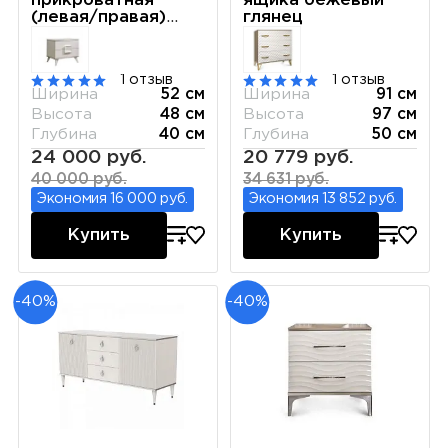
прикроватная
ящика бежевый
(левая/правая)
глянец
Диора слоновая
кость/золото
ДТП-1
1 отзыв
1 отзыв
Ширина
52 см
Ширина
91 см
Высота
48 см
Высота
97 см
Глубина
40 см
Глубина
50 см
24 000 руб.
20 779 руб.
40 000 руб.
34 631 руб.
Экономия 16 000 руб.
Экономия 13 852 руб.
Купить
Купить
-40%
-40%