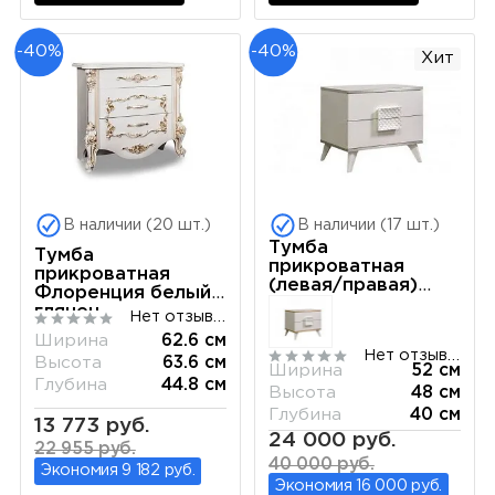
-40%
-40%
Хит
В наличии (20 шт.)
В наличии (17 шт.)
Тумба
Тумба
прикроватная
прикроватная
(левая/правая)
Флоренция белый
Диора слоновая
глянец
Нет отзывов
кость/серебро
Ширина
62.6 см
ДТП-1
Нет отзывов
Высота
63.6 см
Ширина
52 см
Глубина
44.8 см
Высота
48 см
Глубина
40 см
13 773 руб.
24 000 руб.
22 955 руб.
40 000 руб.
Экономия 9 182 руб.
Экономия 16 000 руб.