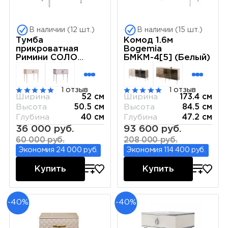
В наличии (12 шт.)
В наличии (15 шт.)
Тумба
Комод 1.6м
прикроватная
Bogemia
Римини СОЛО
БМКМ-4[5] (Белый)
(Слоновая кость)
РМТП-1(s)
1 отзыв
1 отзыв
Ширина
52 см
Ширина
173.4 см
Высота
50.5 см
Высота
84.5 см
Глубина
40 см
Глубина
47.2 см
36 000 руб.
93 600 руб.
60 000 руб.
208 000 руб.
Экономия 24 000 руб.
Экономия 114 400 руб.
Купить
Купить
-40%
-40%