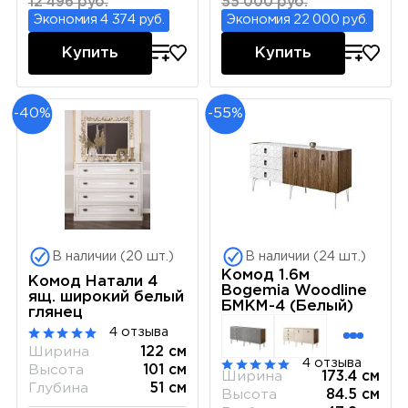
12 496 руб.
55 000 руб.
Экономия 4 374 руб.
Экономия 22 000 руб.
Купить
Купить
-40%
-55%
В наличии (20 шт.)
В наличии (24 шт.)
Комод 1.6м
Комод Натали 4
Bogemia Woodline
ящ. широкий белый
БМКМ-4 (Белый)
глянец
4 отзыва
Ширина
122 см
4 отзыва
Высота
101 см
Ширина
173.4 см
Глубина
51 см
Высота
84.5 см