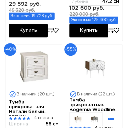
Глубина
47.2 см
29 592 руб.
102 600 руб.
49 320 руб.
228 000 руб.
Экономия 19 728 руб.
Экономия 125 400 руб.
Купить
Купить
-40%
-55%
В наличии (20 шт.)
В наличии (22 шт.)
Тумба
Тумба
прикроватная
прикроватная
Bogemia Woodline
Натали белый
БМТП-1 (Белый)
глянец
4 отзыва
Ширина
56 см
4 отзыва