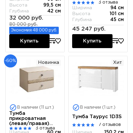
3 отзыва
Высота
99,5 см
Ширина
94 см
Глубина
42 см
Высота
101 см
32 000 руб.
Глубина
45 см
80 000 руб.
45 247 руб.
Экономия 48 000 руб.
Купить
Купить
-60%
Новинка
Хит
В наличии (11 шт.)
В наличии (1 шт.)
Тумба
Тумба Таурус 1D3S
прикроватная
(левая/правая)
7 отзывов
3 отзыва
Paradise ПРТП-1
Ширина
150.2 см
Ширина
60 см