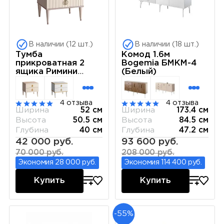
В наличии (12 шт.)
В наличии (18 шт.)
Тумба
Комод 1.6м
прикроватная 2
Bogemia БМКМ-4
ящика Римини
(Белый)
СОЛО (Слоновая
кость) РМТП-2(s)
4 отзыва
4 отзыва
Ширина
52 см
Ширина
173.4 см
Высота
50.5 см
Высота
84.5 см
Глубина
40 см
Глубина
47.2 см
42 000 руб.
93 600 руб.
70 000 руб.
208 000 руб.
Экономия 28 000 руб.
Экономия 114 400 руб.
Купить
Купить
-55%