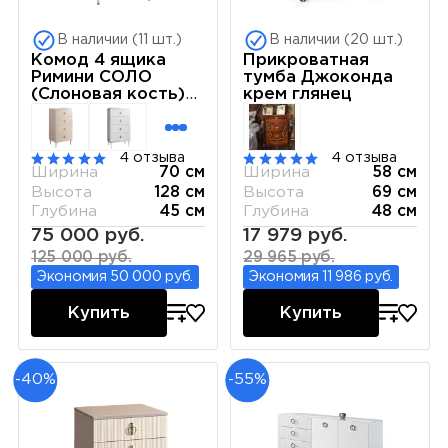
В наличии (11 шт.)
В наличии (20 шт.)
Комод 4 ящика
Прикроватная
Римини СОЛО
тумба Джоконда
(Слоновая кость)
крем глянец
РМКМ-6(s)
4 отзыва
4 отзыва
Ширина
70 см
Ширина
58 см
Высота
128 см
Высота
69 см
Глубина
45 см
Глубина
48 см
75 000 руб.
17 979 руб.
125 000 руб.
29 965 руб.
Экономия 50 000 руб.
Экономия 11 986 руб.
Купить
Купить
-40%
-55%