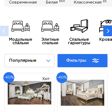
650
93
Современная
Белая
Классическая
Модульные
Элитные
Спальные
Крова
спальни
спальни
гарнитуры
Популярные
Фильтры
-40%
-40%
Хит