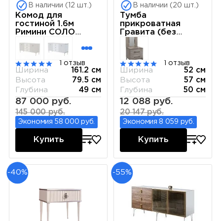
В наличии (12 шт.)
В наличии (20 шт.)
Комод для
Тумба
гостиной 1.6м
прикроватная
Римини СОЛО
Гравита (без
(Слоновая кость)
зеркала) белый
РМКМ-4(s)
глянец
1 отзыв
1 отзыв
Ширина
161.2 см
Ширина
52 см
Высота
79.5 см
Высота
57 см
Глубина
49 см
Глубина
50 см
87 000 руб.
12 088 руб.
145 000 руб.
20 147 руб.
Экономия 58 000 руб.
Экономия 8 059 руб.
Купить
Купить
-40%
-55%