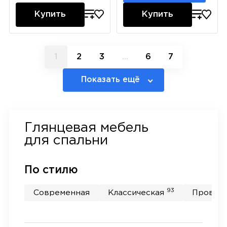
Купить
Купить
1
2
3
...
6
7
Показать ещё
Глянцевая мебель
для спальни
По стилю
93
Современная
Классическая
Прован