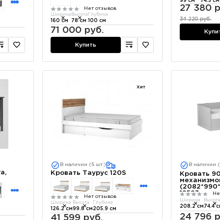
99 см
74.5 см
27 380 р
Нет отзывов
Ширина
Высота
Глубина
34 220 руб.
160 см
78 см
100 см
71 000 руб.
Купи
Купить
Хит
В наличии (5 шт.)
В наличии (
а,
Кровать Таурус 120S
Кровать 9
механизмо
(2082*990*
12523
Не
Нет отзывов
Ширина
Высот
Ширина
Высота
Глубина
208.2 см
74.4 
126.2 см
99.8 см
205.9 см
24 796 р
41 599 руб.