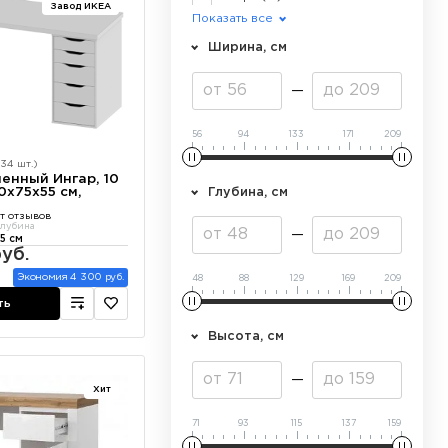
Завод ИКЕА
Лофт
(7)
Показать все
Хай-Тек
(5)
Ширина, см
Минимализм
(4)
56
94
133
171
209
34 шт.)
енный Ингар, 10
0х75х55 см,
Глубина, см
т отзывов
лубина
5 см
уб.
Экономия 4 300 руб.
48
88
129
169
209
ть
Высота, см
Хит
71
93
115
137
159