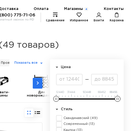
Магазины
Доставка
Оплата
Контакты
4
 (800) 775-71-06
платный звонок по РФ
Сравнение
Избранное
Войти
Корзина
(49 товаров)
60
60
Прованс
Показать все
Лофт
Цена
вати-
Для
Детские
Консоли
12440
31444
50448
69452
88456
шины
новорожденных
диваны
Стиль
Скандинавский
(49)
Современный
(13)
Кантри
(13)