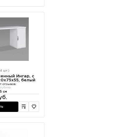
4 шт.)
енный Ингар, с
20x75x55, белый
т отзывов
лубина
5 см
уб.
ть