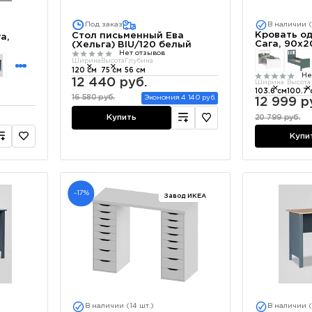
Под заказ
В наличии (
Кровать о
Стол письменный Ева
а,
Сага, 90х2
(Хельга) BIU/120 белый
Нет отзывов
Ширина
Высота
Глубина
120 см
75 см
56 см
Не
12 440 руб.
Ширина
Высота
103.6 см
100.7 
16 580 руб.
Экономия 4 140 руб.
12 999 р
Купить
20 799 руб.
Купи
-17%
Завод ИКЕА
В наличии (14 шт.)
В наличии (