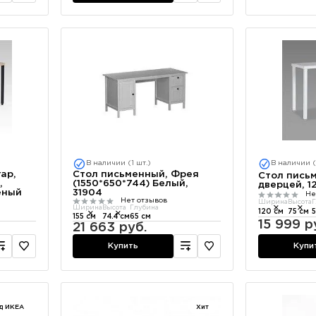
В наличии (1 шт.)
В наличии (
ар,
Стол письменный, Фрея
Стол письм
,
(1550*650*744) Белый,
дверцей, 1
еный
31904
Не
Нет отзывов
Ширина
Высота
Г
Ширина
Высота
Глубина
120 см
75 см
5
155 см
74.4 см
65 см
15 999 р
21 663 руб.
Купи
Купить
д ИКЕА
Хит