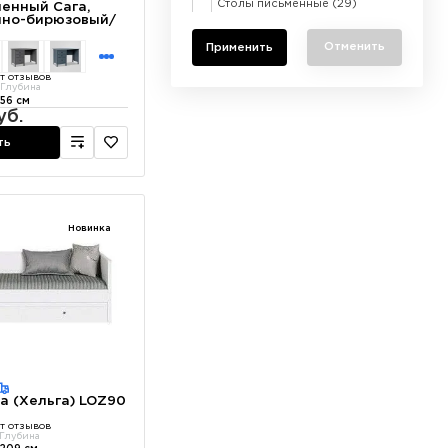
Столы письменные
(29)
менный Сага,
емно-бирюзовый/
Отменить
т отзывов
Глубина
56 см
уб.
ть
Новинка
а (Хельга) LOZ90
т отзывов
Глубина