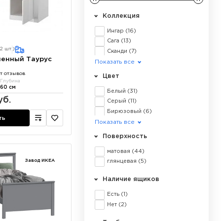
Коллекция
Ингар
(16)
Сага
(13)
2 шт.)
Сканди
(7)
менный Таурус
Таурус
(5)
Показать все
Фрея
(3)
т отзывов
Цвет
Глубина
Ева
(3)
60 см
Белый
(31)
Сохо
(1)
уб.
Серый
(11)
Мальта
(1)
Бирюзовый
(6)
ть
Черный
(1)
Показать все
Натуральный
(1)
Поверхность
матовая
(44)
Завод ИКЕА
глянцевая
(5)
Наличие ящиков
Есть
(1)
Нет
(2)