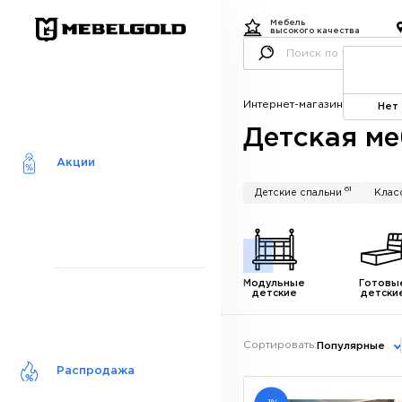
Мебель
высокого качества
Интернет-магазин мебели
Ка
Нет
Детская ме
Акции
61
Детские спальни
Клас
Модульные
Готовы
детские
детски
Сортировать:
Популярные
Распродажа