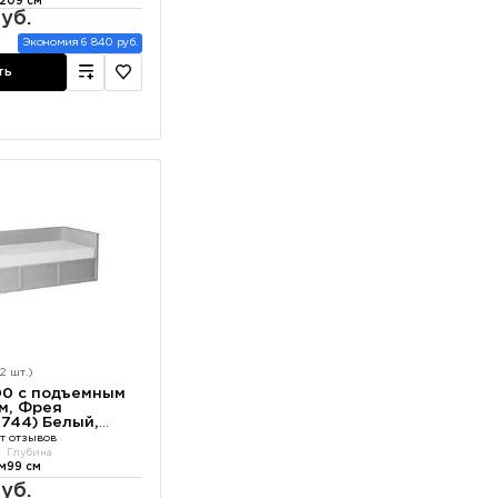
209 см
уб.
Экономия 6 840 руб.
ть
2 шт.)
00 с подъемным
м, Фрея
744) Белый,
т отзывов
а
Глубина
см
99 см
уб.