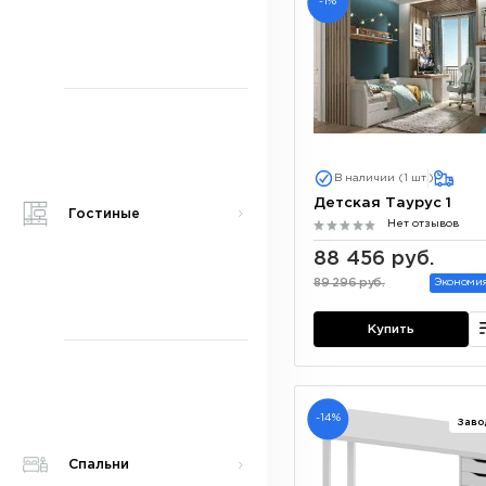
-1%
В наличии (1 шт.)
Детская Таурус 1
Гостиные
Нет отзывов
88 456 руб.
89 296 руб.
Экономия
Купить
-14%
Заво
Спальни