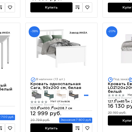
Купить
Купи
-38%
-20%
д ИКЕА
Завод ИКЕА
В наличии (13 шт.)
Под заказ
Кровать Ев
Кровать односпальная
ный
LOZ120х20
Сага, 90х200 см, белая
 белый
белый
Не
Ширина
Высота
Нет отзывов
127.5 см
85 см
Ширина
Высота
Глубина
16 130 р
103.6 см
100.7 см
208.7 см
12 999 руб.
20 160 руб.
 700 руб.
20 799 руб.
Экономия 7 800 руб.
Купи
Купить