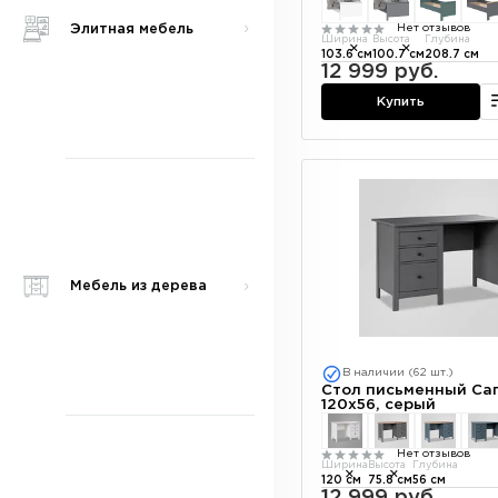
Элитная мебель
Нет отзывов
Ширина
Высота
Глубина
103.6 см
100.7 см
208.7 см
12 999 руб.
Купить
Мебель из дерева
В наличии (62 шт.)
Стол письменный Саг
120х56, серый
Нет отзывов
Ширина
Высота
Глубина
120 см
75.8 см
56 см
12 999 руб.