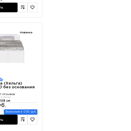
ть
Новинка
а (Хельга)
0 без основания
т отзывов
Глубина
208 см
уб.
Экономия 4 030 руб.
ть