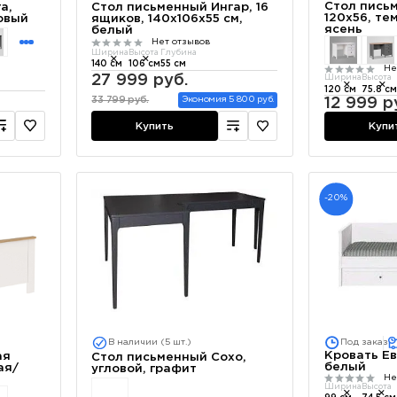
Стол пись
Стол письменный Ингар, 16
а,
120х56, т
ящиков, 140х106х55 см,
овый
ясень
белый
Нет отзывов
Ширина
Высота
Глубина
140 см
106 см
55 см
Не
27 999 руб.
Ширина
Высота
120 см
75.8 см
12 999 р
33 799 руб.
Экономия 5 800 руб.
Купить
Купи
-20%
В наличии (5 шт.)
Под заказ
Кровать Ев
ая
Стол письменный Сохо,
белый
ая/
угловой, графит
Не
Ширина
Высота