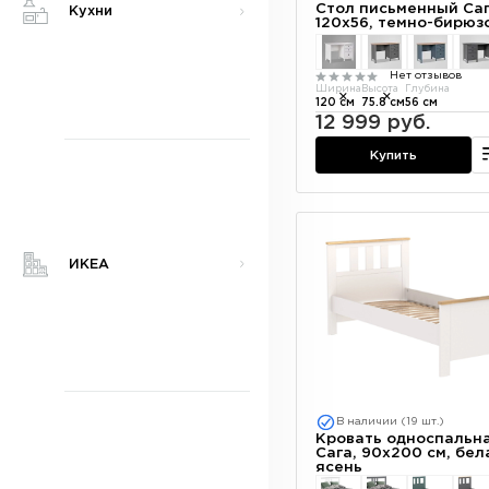
Стол письменный Саг
Кухни
120х56, темно-бирюз
Нет отзывов
Ширина
Высота
Глубина
120 см
75.8 см
56 см
12 999 руб.
Купить
ИКЕА
В наличии (19 шт.)
Кровать односпальн
Сага, 90х200 см, бел
ясень