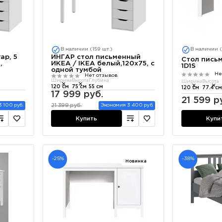
В наличии (159 шт.)
В наличии (
ар, 5
ИНГАР стол письменный
Стол пись
,
ИКЕА / IKEA белый,120x75, с
1D1S
одной тумбой
Не
Нет отзывов
Ширина
Высота
Глубина
Ширина
Высота
120 см
75 см
55 см
120 см
77.4 см
17 999 руб.
21 599 р
21 399 руб.
 100 руб.
Экономия 3 400 руб.
Купи
Купить
-25%
-38%
Новинка