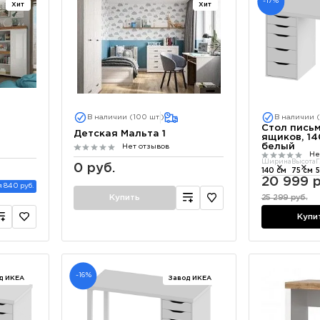
-17%
Хит
Хит
В наличии (100 шт.)
В наличии (
Стол письм
Детская Мальта 1
ящиков, 14
белый
Нет отзывов
Не
Ширина
Высота
Г
0 руб.
140 см
75 см
5
20 999 р
 840 руб.
Купить
25 299 руб.
Купи
-16%
д ИКЕА
Завод ИКЕА