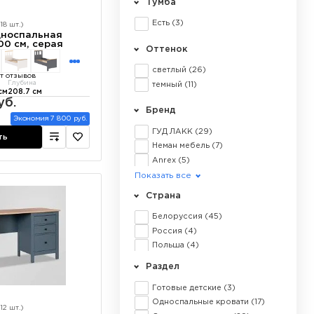
Тумба
Есть
(3)
18 шт.)
дноспальная
00 см, серая
Оттенок
светлый
(26)
т отзывов
Глубина
темный
(11)
см
208.7 см
уб.
Бренд
Экономия 7 800 руб.
ГУД ЛАКК
(29)
ть
Неман мебель
(7)
Anrex
(5)
БРВ Мебель
(4)
Показать все
SBK Home
(3)
Страна
Vissam
(1)
Белоруссия
(45)
Россия
(4)
Польша
(4)
Раздел
Готовые детские
(3)
Односпальные кровати
(17)
12 шт.)