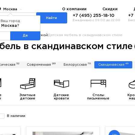
О компании
Скидки
Москва
+7 (495) 255-18-10
+7
Найти
Ежедневно с 09:00 до 22:00
Бес
Ваш город
Москва
?
талог
Мебель для детской
Детская мебель в скандинавском стиле
Да
бель в скандинавском стиле
52
201
70
49
сическая
Современная
Белорусская
Скандинавская
е
Элитные
Детские
Столы
Кро
е
детские
кровати
письменные
ма
В наличии