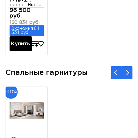
1+тв+2
Нет отзывов
белый
96 500
руб.
160 834 руб.
Экономия 64
334 руб.
Купить
Спальные гарнитуры
-40%