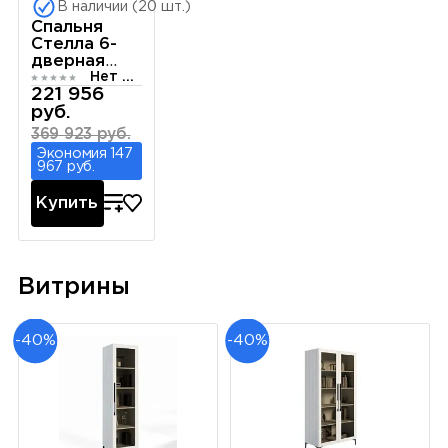
В наличии (20 шт.)
Спальня
Стелла 6-
дверная
Нет отзывов
белый
221 956
руб.
369 923 руб.
Экономия 147
967 руб.
Купить
Витрины
-40%
-40%