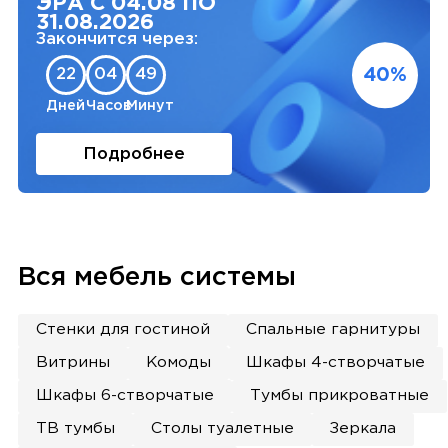
ЭРА С 04.08 ПО
31.08.2026
Закончится через:
40%
22
04
49
Дней
Часов
Минут
Подробнее
Вся мебель системы
Стенки для гостиной
Спальные гарнитуры
Витрины
Комоды
Шкафы 4-створчатые
Шкафы 6-створчатые
Тумбы прикроватные
ТВ тумбы
Столы туалетные
Зеркала