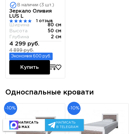
В наличии (3 шт.)
Зеркало Оливия
LUS L
1 отзыв
Ширина
80 см
Высота
50 см
Глубина
2 см
4 299 руб.
4 899 руб.
Экономия 600 руб.
Купить
Односпальные кровати
-10%
-10%
НАПИСАТЬ
НАПИСАТЬ
В MAX
В TELEGRAM