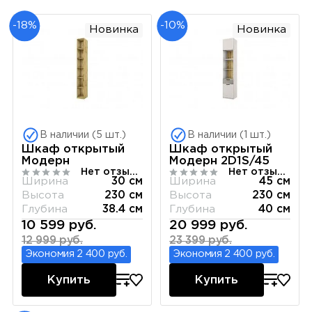
-18%
-10%
Новинка
Новинка
В наличии (5 шт.)
В наличии (1 шт.)
Шкаф открытый
Шкаф открытый
Модерн
Модерн 2D1S/45
Нет отзывов
Нет отзывов
Ширина
30 см
Ширина
45 см
Высота
230 см
Высота
230 см
Глубина
38.4 см
Глубина
40 см
10 599 руб.
20 999 руб.
12 999 руб.
23 399 руб.
Экономия 2 400 руб.
Экономия 2 400 руб.
Купить
Купить