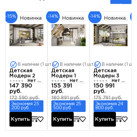
-15%
-14%
-14%
-1
Новинка
Новинка
Новинка
В наличии (1 шт.)
В наличии (1 шт.)
В наличии (1 шт.
Детская
Детская
Детская
Модерн 2
Модерн 1
Модерн 3
Нет отзывов
Нет отзывов
Нет отзывов
147 390
155 391
150 991
руб.
руб.
руб.
172 590 руб.
180 891 руб.
175 791 руб.
Экономия 25
Экономия 25
Экономия 24
200 руб.
500 руб.
800 руб.
Купить
Купить
Купить