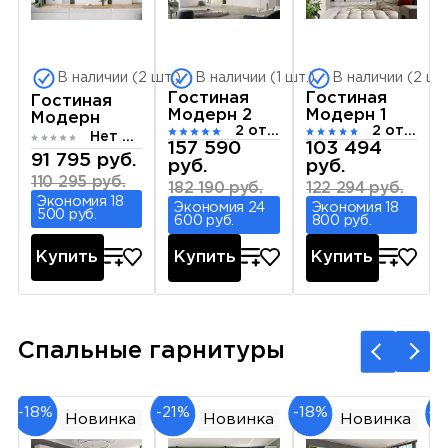
В наличии (2 шт.)
В наличии (1 шт.)
В наличии (2 шт
Гостиная
Гостиная
Гостиная
Модерн 2
Модерн 1
Модерн
2 отзыва
2 отзыва
Нет отзывов
157 590
103 494
91 795 руб.
руб.
руб.
110 295 руб.
182 190 руб.
122 294 руб.
Экономия 18
Экономия 24
Экономия 18
500 руб.
600 руб.
800 руб.
Купить
Купить
Купить
Спальные гарнитуры
-18%
-21%
-18%
-2
Новинка
Новинка
Новинка