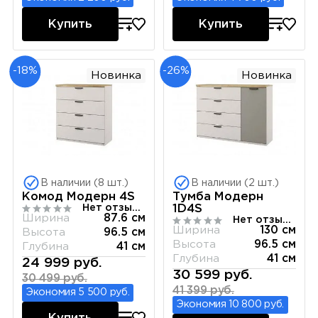
Купить
Купить
-18%
-26%
Новинка
Новинка
В наличии (8 шт.)
В наличии (2 шт.)
Комод Модерн 4S
Тумба Модерн
Нет отзывов
1D4S
Ширина
87.6 см
Нет отзывов
Ширина
130 см
Высота
96.5 см
Высота
96.5 см
Глубина
41 см
Глубина
41 см
24 999 руб.
30 599 руб.
30 499 руб.
41 399 руб.
Экономия 5 500 руб.
Экономия 10 800 руб.