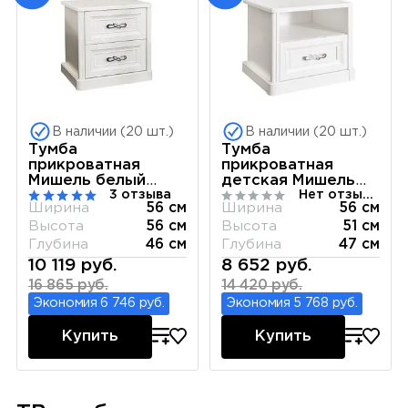
В наличии (20 шт.)
В наличии (20 шт.)
Тумба
Тумба
прикроватная
прикроватная
Мишель белый
детская Мишель
3 отзыва
Нет отзывов
матовый
белый матовый
Ширина
56 см
Ширина
56 см
Высота
56 см
Высота
51 см
Глубина
46 см
Глубина
47 см
10 119 руб.
8 652 руб.
16 865 руб.
14 420 руб.
Экономия 6 746 руб.
Экономия 5 768 руб.
Купить
Купить