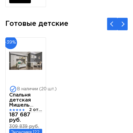
Готовые детские
-39%
В наличии (20 шт.)
Спальня
детская
Мишель
2 отзыва
белый
187 687
матовый
руб.
309 839 руб.
Экономия 122