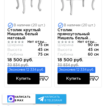
В наличии (20 шт.)
В наличии (20 шт.)
Столик круглый
Столик
Мишель белый
прямоугольный
матовый
Мишель белый
Нет отзывов
Нет отзывов
матовый
Ширина
75 см
Ширина
90 см
Высота
45 см
Высота
45 см
Глубина
75 см
Глубина
60 см
18 500 руб.
18 500 руб.
30 834 руб.
30 834 руб.
Экономия 12 334 руб.
Экономия 12 334 руб.
Купить
Купить
НАПИСАТЬ
НАПИСАТЬ
Зеркала
В MAX
В TELEGRAM