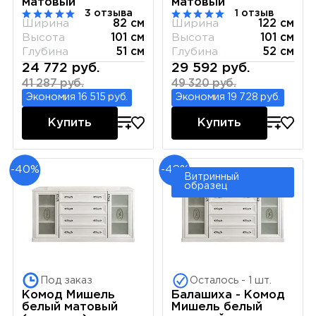
матовый
матовый
3 отзыва
1 отзыв
Ширина
82 см
Ширина
122 см
Высота
101 см
Высота
101 см
Глубина
51 см
Глубина
52 см
24 772 руб.
29 592 руб.
41 287 руб.
49 320 руб.
Экономия 16 515 руб.
Экономия 19 728 руб.
Купить
Купить
-40%
-48%
Витринный
образец
Под заказ
Осталось - 1 шт.
Комод Мишель
Балашиха - Комод
белый матовый
Мишель белый