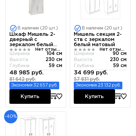
В наличии (20 шт.)
В наличии (20 шт.)
Шкаф Мишель 2-
Мишель секция 2-
дверный с
ств с зеркалом
зеркалом белый
белый матовый
Нет отзывов
Нет отзывов
матовый
Ширина
104 см
Ширина
90 см
Высота
230 см
Высота
230 см
Глубина
59 см
Глубина
59 см
48 985 руб.
34 699 руб.
81 642 руб.
57 831 руб.
Экономия 32 657 руб.
Экономия 23 132 руб.
Купить
Купить
-40%