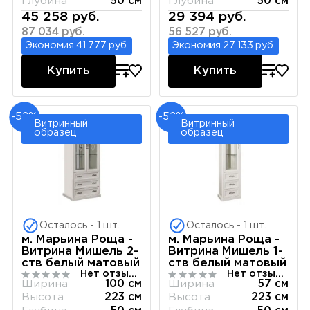
Глубина
50 см
Глубина
50 см
45 258 руб.
29 394 руб.
87 034 руб.
56 527 руб.
Экономия 41 777 руб.
Экономия 27 133 руб.
Купить
Купить
-52%
-52%
Витринный
Витринный
образец
образец
Осталось - 1 шт.
Осталось - 1 шт.
м. Марьина Роща -
м. Марьина Роща -
Витрина Мишель 2-
Витрина Мишель 1-
ств белый матовый
ств белый матовый
Нет отзывов
Нет отзывов
Ширина
100 см
Ширина
57 см
Высота
223 см
Высота
223 см