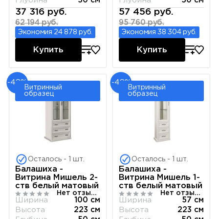
Глубина
50 см
Глубина
50 см
37 316 руб.
57 456 руб.
62 194 руб.
95 760 руб.
Экономия 24 878 руб.
Экономия 38 304 руб.
Купить
Купить
-48%
-48%
Витринный
Витринный
образец
образец
Осталось - 1 шт.
Осталось - 1 шт.
Балашиха -
Балашиха -
Витрина Мишель 2-
Витрина Мишель 1-
ств белый матовый
ств белый матовый
Нет отзывов
Нет отзывов
Ширина
100 см
Ширина
57 см
Высота
223 см
Высота
223 см