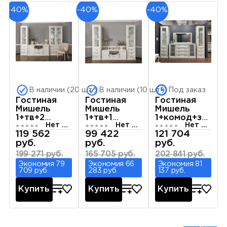
-40%
-40%
-40%
В наличии (20 шт.)
В наличии (10 шт.)
Под заказ
Гостиная
Гостиная
Гостиная
Мишель
Мишель
Мишель
1+тв+2
1+тв+1
1+комод+зеркал
Нет отзывов
Нет отзывов
Нет отзывов
белый
белый
белый
119 562
99 422
121 704
матовый
матовый
матовый
руб.
руб.
руб.
199 271 руб.
165 705 руб.
202 841 руб.
Экономия 79
Экономия 66
Экономия 81
709 руб.
283 руб.
137 руб.
Купить
Купить
Купить