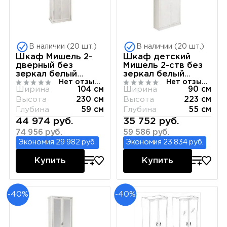
В наличии (20 шт.)
В наличии (20 шт.)
Шкаф Мишель 2-
Шкаф детский
дверный без
Мишель 2-ств без
зеркал белый
зеркал белый
Нет отзывов
Нет отзывов
матовый
матовый
Ширина
104 см
Ширина
90 см
Высота
230 см
Высота
223 см
Глубина
59 см
Глубина
55 см
44 974 руб.
35 752 руб.
74 956 руб.
59 586 руб.
Экономия 29 982 руб.
Экономия 23 834 руб.
Купить
Купить
-40%
-40%