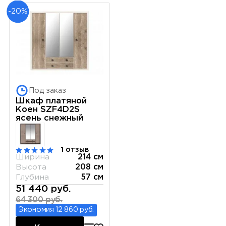
-20%
Под заказ
Шкаф платяной
Коен SZF4D2S
ясень снежный
1 отзыв
Ширина
214 см
Высота
208 см
Глубина
57 см
51 440 руб.
64 300 руб.
Экономия 12 860 руб.