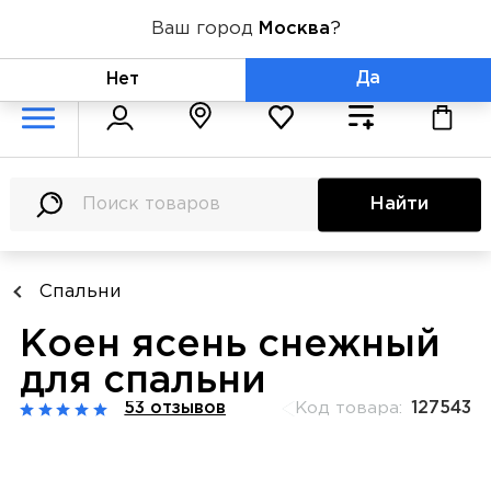
Ваш город
Москва
?
+7 (800) 775-71-06
Да
Нет
Найти
Спальни
Коен ясень снежный
для спальни
53 отзывов
Код товара:
127543