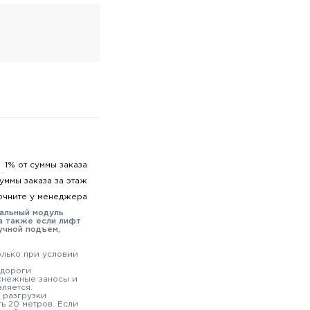
1% от суммы заказа
суммы заказа за этаж
очните у менеджера
мальный модуль
а также если лифт
учной подъем,
олько при условии
 дороги
 снежные заносы и
вляется.
 разгрузки
ь 20 метров. Если