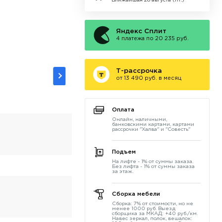
Ближайшая 28 августа (пт.)
Яндекс Сплит
4 платежа по 20 235 руб.
Т-рассрочка
от 13 490 руб. в месяц
Оплата
Онлайн, наличными,
банковскими картами, картами
рассрочки "Халва" и "Совесть"
Подъем
На лифте - 1% от суммы заказа.
Без лифта - 1% от суммы заказа
за этаж.
Сборка мебели
Сборка: 7% от стоимости, но не
менее 1000 руб. Выезд
сборщика за МКАД: +40 руб./км.
Навес зеркал, полок, вешалок: