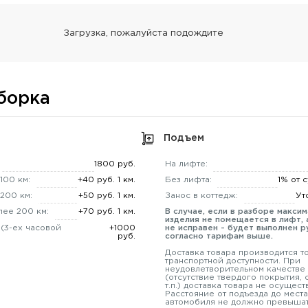
борка
Подъем
1800 руб.
На лифте:
100 км:
+40 руб. 1 км.
Без лифта:
1% от 
200 км:
+50 руб. 1 км.
Занос в коттедж:
Ут
лее 200 км:
+70 руб. 1 км.
В случае, если в разборе макси
изделия не помещается в лифт, 
 (3-ех часовой
+1000
не исправен - будет выполнен р
руб.
согласно тарифам выше.
Доставка товара производится т
транспортной доступности. При
неудовлетворительном качестве
(отсутствие твердого покрытия,
т.п.) доставка товара не осущест
Расстояние от подъезда до места
автомобиля не должно превышат