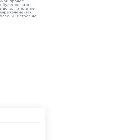
чной пронос
 будет оплатить
е дополнительные
вара (элемента).
олее 50 метров не