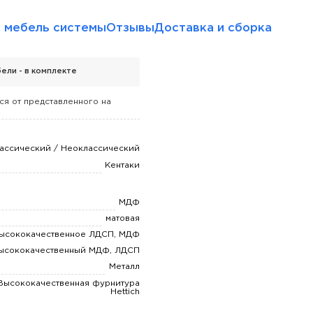
 мебель системы
Отзывы
Доставка и сборка
ели - в комплекте
ся от представленного на
ассический / Неоклассический
Кентаки
МДФ
матовая
ысококачественное ЛДСП, МДФ
ысококачественный МДФ, ЛДСП
Металл
Высококачественная фурнитура
Hettich