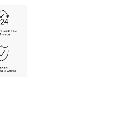
ка мебели
4 часа
антия
ва и цены