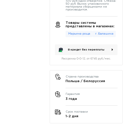
100 руб одно отверстие. Стяжка:
50 руб. Вынос упаковочного
материала сборщиками не
производится.
Товары системы
представлены в магазинах:
Марьина роща
г. Балашиха
В кредит без переплаты
Рассрочка 0-0-12, от 6745 руб./мес.
Страна производства
Польша / Белоруссия
Гарантия
3 года
Срок поставки
1-2 дня