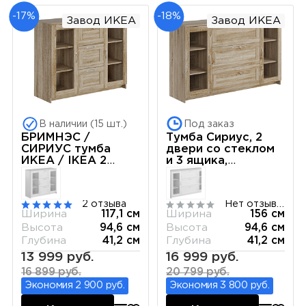
-17%
-18%
Завод ИКЕА
Завод ИКЕА
В наличии (15 шт.)
Под заказ
БРИМНЭС /
Тумба Сириус, 2
СИРИУС тумба
двери со стеклом
ИКЕА / IKEA 2
и 3 ящика,
двери со стеклом
156х41х95 см, дуб
и 3 ящика 117х95
сонома
сонома
2 отзыва
Нет отзывов
Ширина
117,1 см
Ширина
156 см
Высота
94,6 см
Высота
94,6 см
Глубина
41,2 см
Глубина
41,2 см
13 999 руб.
16 999 руб.
16 899 руб.
20 799 руб.
Экономия 2 900 руб.
Экономия 3 800 руб.