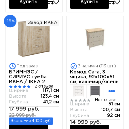
Купить
Купить
-19%
Завод ИКЕА
Под заказ
В наличии (113 шт.)
Комод Сага, 3
БРИМНЭС /
ящика, 92х100х51
СИРИУС тумба
см, кашемир/ясень
ИКЕА / IKEA 2
двери и 4 ящика
2 отзыва
Ширина
117,1 см
117х123 сонома
Высота
123,4 см
Нет отзывов
Глубина
41,2 см
Ширина
51 см
17 999 руб.
Высота
100,7 см
22 099 руб.
Глубина
92 см
Экономия 4 100 руб.
14 999 руб.