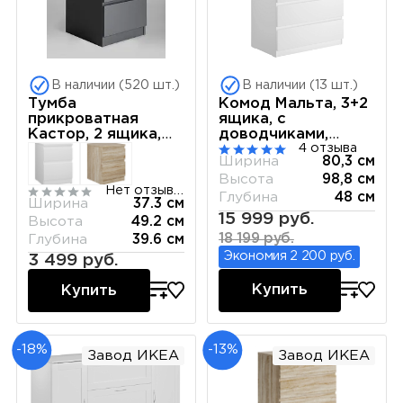
В наличии (520 шт.)
В наличии (13 шт.)
Тумба
Комод Мальта, 3+2
прикроватная
ящика, с
Кастор, 2 ящика,
доводчиками,
40х37х49 см, серая
80х48х98 см,
4 отзыва
Ширина
80,3 см
белый
Высота
98,8 см
Нет отзывов
Глубина
48 см
Ширина
37.3 см
15 999 руб.
Высота
49.2 см
18 199 руб.
Глубина
39.6 см
Экономия 2 200 руб.
3 499 руб.
Купить
Купить
-18%
-13%
Завод ИКЕА
Завод ИКЕА