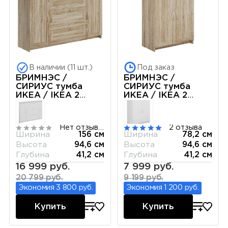
В наличии (11 шт.)
Под заказ
БРИМНЭС /
БРИМНЭС /
СИРИУС тумба
СИРИУС тумба
ИКЕА / IKEA 2
ИКЕА / IKEA 2
двери и 3 ящика
двери 78х95
156х95 сонома
сонома
Нет отзывов
2 отзыва
Ширина
156 см
Ширина
78,2 см
Высота
94,6 см
Высота
94,6 см
Глубина
41,2 см
Глубина
41,2 см
16 999 руб.
7 999 руб.
20 799 руб.
9 199 руб.
Экономия 3 800 руб.
Экономия 1 200 руб.
Купить
Купить