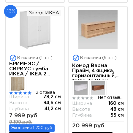
-13%
Завод ИКЕА
В наличии (1 шт.)
В наличии (9 шт.)
БРИМНЭС /
Комод Варма
СИРИУС тумба
Прайм, 4 ящика,
ИКЕА / IKEA 2
горизонтальный,
двери 78х95 белая
160х54х48 см,
шпон натурального
дерева, дуб
2 отзыва
беленый
Ширина
78,2 см
Нет отзывов
Высота
94,6 см
Ширина
160 см
Глубина
41,2 см
Высота
48 см
7 999 руб.
Глубина
55 см
9 199 руб.
20 999 руб.
Экономия 1 200 руб.