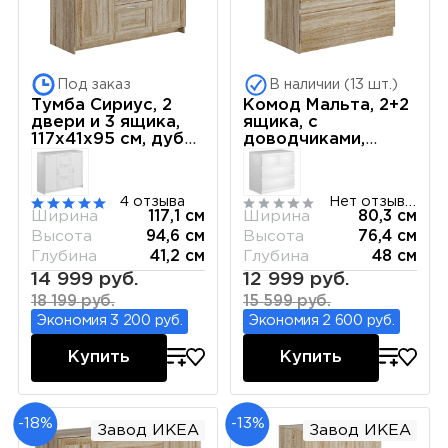
Под заказ
В наличии (13 шт.)
Тумба Сириус, 2
Комод Мальта, 2+2
двери и 3 ящика,
ящика, с
117х41х95 см, дуб
доводчиками,
сонома
80х48х76 см, дуб
сонома
4 отзыва
Нет отзывов
Ширина
117,1 см
Ширина
80,3 см
Высота
94,6 см
Высота
76,4 см
Глубина
41,2 см
Глубина
48 см
14 999 руб.
12 999 руб.
18 199 руб.
15 599 руб.
Экономия 3 200 руб.
Экономия 2 600 руб.
Купить
Купить
-18%
-13%
Завод ИКЕА
Завод ИКЕА