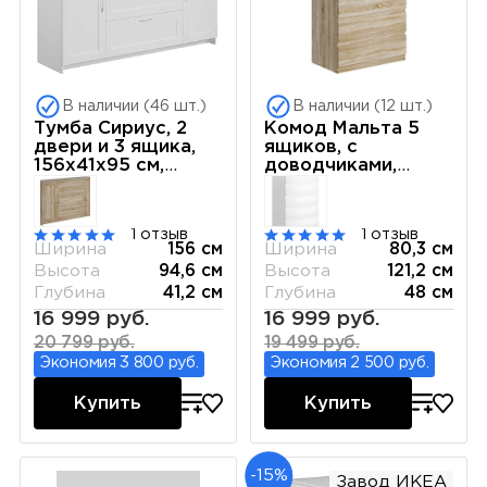
В наличии (46 шт.)
В наличии (12 шт.)
Тумба Сириус, 2
Комод Мальта 5
двери и 3 ящика,
ящиков, с
156х41х95 см,
доводчиками,
белая
80х48х121 см, дуб
сонома
1 отзыв
1 отзыв
Ширина
156 см
Ширина
80,3 см
Высота
94,6 см
Высота
121,2 см
Глубина
41,2 см
Глубина
48 см
16 999 руб.
16 999 руб.
20 799 руб.
19 499 руб.
Экономия 3 800 руб.
Экономия 2 500 руб.
Купить
Купить
-15%
Завод ИКЕА