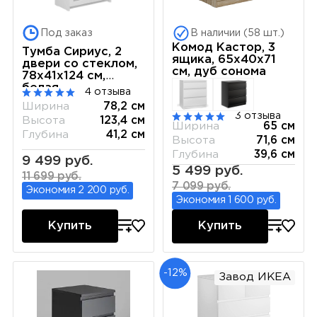
Под заказ
В наличии (58 шт.)
Комод Кастор, 3
Тумба Сириус, 2
ящика, 65х40х71
двери со стеклом,
см, дуб сонома
78х41х124 см,
белая
4 отзыва
Ширина
78,2 см
3 отзыва
Высота
123,4 см
Ширина
65 см
Глубина
41,2 см
Высота
71,6 см
Глубина
39,6 см
9 499 руб.
5 499 руб.
11 699 руб.
7 099 руб.
Экономия 2 200 руб.
Экономия 1 600 руб.
Купить
Купить
-12%
Завод ИКЕА