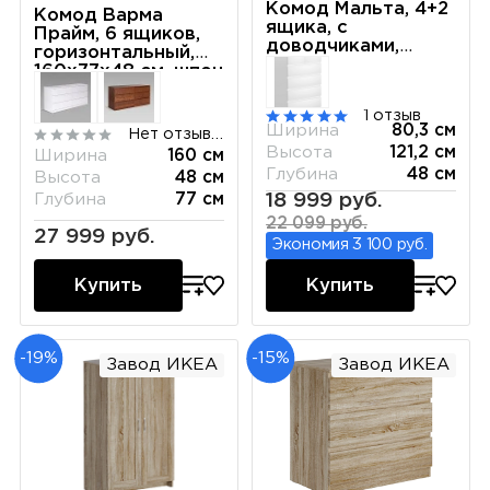
Комод Мальта, 4+2
Комод Варма
ящика, с
Прайм, 6 ящиков,
доводчиками,
горизонтальный,
80х48х121см, дуб
160х77х48 см, шпон
сонома
натурального
дерева, дуб
1 отзыв
беленый
Ширина
80,3 см
Нет отзывов
Высота
121,2 см
Ширина
160 см
Глубина
48 см
Высота
48 см
18 999 руб.
Глубина
77 см
22 099 руб.
27 999 руб.
Экономия 3 100 руб.
Купить
Купить
-19%
-15%
Завод ИКЕА
Завод ИКЕА