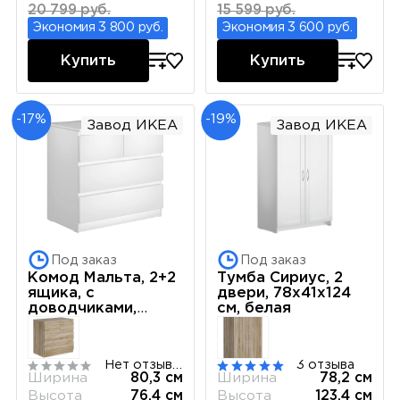
20 799 руб.
15 599 руб.
Экономия 3 800 руб.
Экономия 3 600 руб.
Купить
Купить
-17%
-19%
Завод ИКЕА
Завод ИКЕА
Под заказ
Под заказ
Комод Мальта, 2+2
Тумба Сириус, 2
ящика, с
двери, 78х41х124
доводчиками,
см, белая
80х48х76 см,
белый
Нет отзывов
3 отзыва
Ширина
80,3 см
Ширина
78,2 см
Высота
76,4 см
Высота
123,4 см