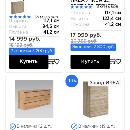
ИКЕА / IKEA 2
117х95 белая
двери со стеклом
8 отзывов
и 4 ящика 117х123
Ширина
117,1 см
белая
13 отзывов
Высота
123,4 см
Ширина
117,1 см
Глубина
41,2 см
Высота
94,6 см
Глубина
41,2 см
17 999 руб.
14 999 руб.
20 799 руб.
18 199 руб.
Экономия 2 800 руб.
Экономия 3 200 руб.
Купить
Купить
-14%
Завод ИКЕА
В наличии (2 шт.)
В наличии (19 шт.)