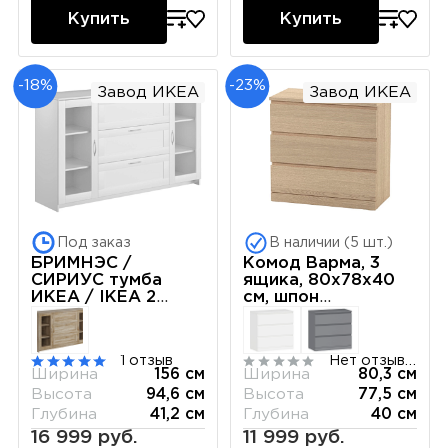
Купить
Купить
-18%
-23%
Завод ИКЕА
Завод ИКЕА
Под заказ
В наличии (5 шт.)
БРИМНЭС /
Комод Варма, 3
СИРИУС тумба
ящика, 80х78х40
ИКЕА / IKEA 2
см, шпон
двери со стеклом
натурального
и 3 ящика 156х95
дерева, дуб
белая
беленый
1 отзыв
Нет отзывов
Ширина
156 см
Ширина
80,3 см
Высота
94,6 см
Высота
77,5 см
Глубина
41,2 см
Глубина
40 см
16 999 руб.
11 999 руб.