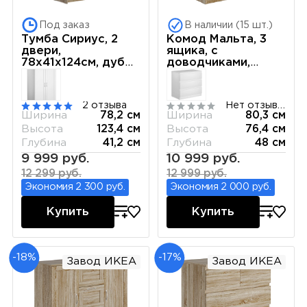
Под заказ
В наличии (15 шт.)
Тумба Сириус, 2
Комод Мальта, 3
двери,
ящика, с
78х41х124см, дуб
доводчиками,
сонома
80х48х76 см, дуб
сонома
2 отзыва
Нет отзывов
Ширина
78,2 см
Ширина
80,3 см
Высота
123,4 см
Высота
76,4 см
Глубина
41,2 см
Глубина
48 см
9 999 руб.
10 999 руб.
12 299 руб.
12 999 руб.
Экономия 2 300 руб.
Экономия 2 000 руб.
Купить
Купить
-18%
-17%
Завод ИКЕА
Завод ИКЕА